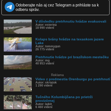
Zverejnené: 22.3.2024 12:48
Odoberajte nás aj cez Telegram a prihláste sa k
Páči sa: 91% (22 hlasov)
odberu správ.
Obľúbené: 3
Komentárov: 20
Dľžka: 0:58
V dôsledku pretrhnutiu hrádze evakuovali
Kategória: veda a technika
Autor: esterina
Tagy: hrádza, priehrada, prietok vody, bahno, tok vody, prepad
18 990 videní
hrádze, otvorenie, blato, nánosy, špina
História sledovanosti videa:
Kolaps brány hrádze na texaskom jazere
Lake
Autor: tommygun
26 775 videní
Pretrhnutie hrádze pri brazílskom mestečku
Autor: mg
40 953 videní
Reklama
Video z predmestia Orenburgu po pretrhnutí
Autor: skriatok
1 290 videní
Tučného Kolumbijčana po prietrži
provizórnej
Autor: lajkit
6 460 videní