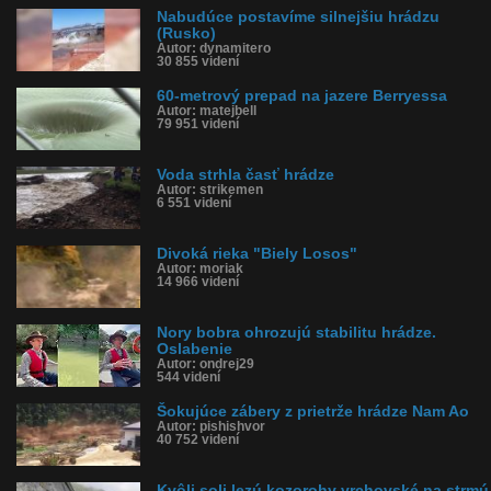
Nabudúce postavíme silnejšiu hrádzu
(Rusko)
Autor: dynamitero
30 855 videní
60-metrový prepad na jazere Berryessa
Autor: matejbell
79 951 videní
Voda strhla časť hrádze
Autor: strikemen
6 551 videní
Divoká rieka "Biely Losos"
Autor: moriak
14 966 videní
Nory bobra ohrozujú stabilitu hrádze.
Oslabenie
Autor: ondrej29
544 videní
Šokujúce zábery z prietrže hrádze Nam Ao
Autor: pishishvor
40 752 videní
Kvôli soli lezú kozorohy vrchovské na strmú