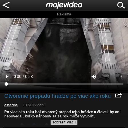
Reklama
Otvorenie prepadu hrádze po viac ako roku
esterina
13 518 videní
Po viac ako roku bol otvorený prepad tejto hrádze a človek by ani
nepovedal, koľko nánosov sa za rok môže vytvoriť.
zobraziť viac ↓
Kvalita:
HD
NQ
LQ