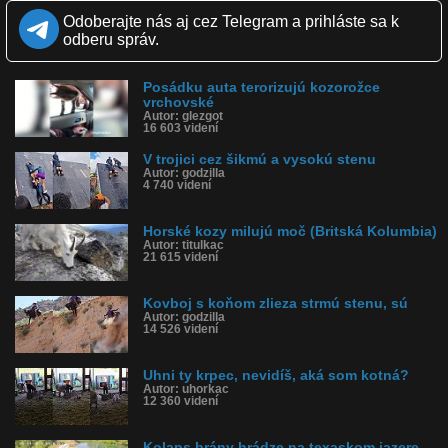
možnosť, iba svoje matky nasledovať. Pre iných je to nemožná
prekážka, no alpské kozorohy však hravo vylezú až skoro na vrch
Odoberajte nás aj cez Telegram a prihláste sa k
hrádze.
odberu správ.
Kvalita:
Full HD
HD
NQ
LQ
Zverejnené: 28.11.2019 16:46
Posádku auta terorizujú kozorožce
Páči sa: 97% (65 hlasov)
vrchovské
Obľúbené: 37
Autor: glezgot
16 603 videní
Komentárov: 74
Dľžka: 3:24
V trojici cez šikmú a vysokú stenu
Kategória: zvieratká
Autor: godzilla
Tagy: koza, kozorožec, kozorožec vrchovský, soľ, lízať soľ, alpy,
4 740 videní
taliansko
História sledovanosti videa:
Horské kozy milujú moč (Britská Kolumbia)
Autor: titulkac
21 615 videní
Kovboj s koňom zlieza strmú stenu, sú
Autor: godzilla
14 526 videní
Uhni ty krpec, nevidíš, aká som kotná?
Autor: uhorkac
12 360 videní
Kolaps brány hrádze na texaskom jazere