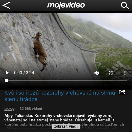
Kvôli soli lezú kozorohy vrchovské na strmú
stenu hrádze
biolog
32 668 videní
Alpy, Taliansko. Kozorohy vrchovské objavili výdatný zdroj
vápenatej soli na strmej stene hrádze. Obsahuje ju kameň, z
ktorého bola hrádza postavená. Soľ je nevýhnutnou súčasťou ich
zobraziť viac ↓
výživy a preto sa tam pravidelne vracajú. Mláďatá nemajú inú