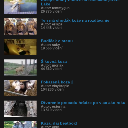
Lake
Autor: tommygun
26 775 videní
Ten má chudák kože na rozdávanie
Autor: erikpa
14 448 videní
Budíček o stenu
Autor: suky
19 566 videní
Šikovná koza
Autor: moriak
44 860 videní
Pokazená koza 2
Autor: vinyltronic
104 230 videní
Otvorenie prepadu hrádze po viac ako roku
Autor: esterina
13 519 videní
Koza, daj beatbox!
Autor: oldie