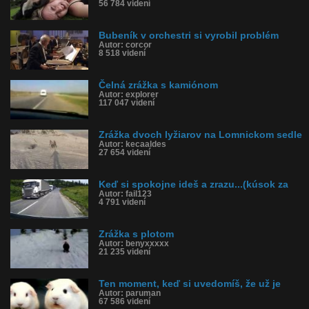
56 784 videní
Bubeník v orchestri si vyrobil problém
Autor: corcor
8 518 videní
Čelná zrážka s kamiónom
Autor: explorer
117 047 videní
Zrážka dvoch lyžiarov na Lomnickom sedle
Autor: kecaaldes
27 654 videní
Keď si spokojne ideš a zrazu...(kúsok za
Autor: fail123
4 791 videní
Zrážka s plotom
Autor: benyxxxxx
21 235 videní
Ten moment, keď si uvedomíš, že už je
Autor: paruman
67 586 videní