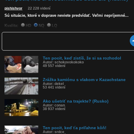
pishishvor
22 228 videní
Sú situácie, ktoré v doprave neviete predvídať. Veľmi nepríjemné...
Kvalita:
HD
NQ
LQ
Zverejnené: 10.12.2017 11:58
Páči sa: 68% (22 hlasov)
Obľúbené: 4
Komentárov: 37
Dľžka: 0:15
Kategória: auto-moto
Ten pocit, keď zistíš, že si sa rozhodol
Tagy: kamión, zrážka, nehoda, situácia, vodič, nešťastie
Autor: schokovokokoko
História sledovanosti videa:
49 557 videní
Zrážka kamiónu s vlakom v Kazachstane
Autor: dekel
53 441 videní
Ako ušetriť na trajekte? (Rusko)
Autor: conan
38 937 videní
Ten pocit, keď ťa priľahne kôň!
Autor: srdce