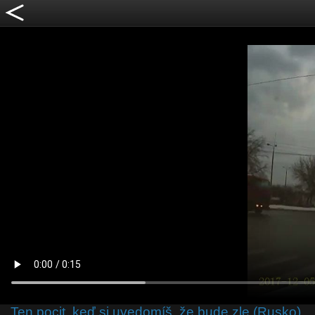
Ten pocit, keď si uvedomíš, že bude zle (Rusko)