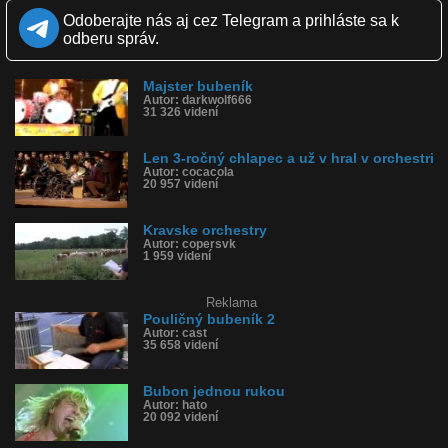
Zverejnené: 12.10.2016 13:11
Odoberajte nás aj cez Telegram a prihláste sa k
Páči sa: 88% (16 hlasov)
odberu správ.
Obľúbené: 2
Komentárov: 4
Dľžka: 0:15
Majster bubeník
Kategória: ľudia
Autor: darkwolf666
Tagy: orchester, bubon, noty, problem, dirigent, improvizacia
31 326 videní
História sledovanosti videa:
Len 3-ročný chlapec a už v hral v orchestri
Autor: cocacola
20 957 videní
Kravske orchestry
Autor: copersvk
1 959 videní
Reklama
Pouličný bubeník 2
Autor: cast
35 658 videní
Bubon jednou rukou
Autor: hato
20 092 videní