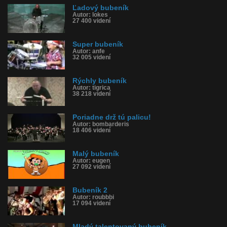
Ľadový bubeník
Autor: lokes
27 400 videní
Super bubeník
Autor: anfe
32 005 videní
Rýchly bubeník
Autor: tigrica
38 218 videní
Poriadne drž tú palicu!
Autor: bombarderis
18 406 videní
Malý bubeník
Autor: eugen
27 092 videní
Bubeník 2
Autor: roubbbi
17 094 videní
Mladý talentovaný bubeník