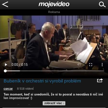
Reklama
Bubeník v orchestri si vyrobil problém
corcor
8 518 videní
Ten moment, keď si uvedomíš, že si to posral a neostáva ti nič iné
len improvizovať :)
zobraziť viac ↓
Kvalita:
NQ
LQ