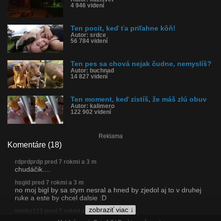
4 946 videní
Ten pocit, keď ťa priľahne kôň!
Autor: srdce
56 784 videní
Ten pes sa chová nejak čudne, nemyslíš?
Autor: buchnad
14 827 videní
Ten moment, keď zistíš, že máš zlú obuv
Autor: kalimero
122 902 videní
Reklama
Komentáre (18)
rdprdprdp pred 7 rokmi a 3 m
chudáčik....
hsgid pred 7 rokmi a 3 m
no moj bigl by sa stym nesral a hned by zjedol aj to v druhej
ruke a este by chcel dalsie :D
zobraziť viac ↓
tomky123 pred 7 rokmi a 3 m
Strašně tragikomické :D jako když umře klaun