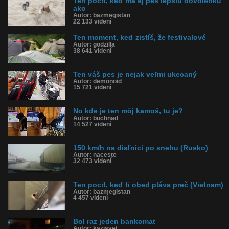
Ten pocit, keď má aj pes lepšiu dovolenku
ako
Autor: bazmegistan
22 133 videní
Ten moment, keď zistíš, že festivalové
Autor: godzilla
38 641 videní
Ten váš pes je nejak veľmi ukecaný
Autor: demonoid
15 721 videní
No kde je ten môj kamoš, tu je?
Autor: buchnad
14 527 videní
150 km/h na diaľnici po snehu (Rusko)
Autor: naceste
32 473 videní
Ten pocit, keď ti obed pláva preč (Vietnam)
Autor: bazmegistan
4 457 videní
Bol raz jeden bankomat
Autor: kazisvet