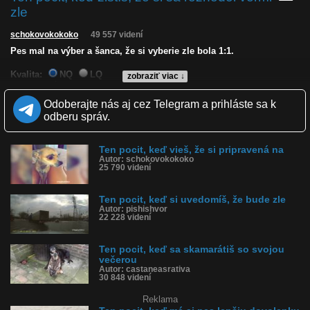
zle
schokovokokoko
49 557 videní
Pes mal na výber a šanca, že si vyberie zle bola 1:1.
Kvalita:
NQ
LQ
zobraziť viac ↓
Zverejnené: 1.5.2019 15:56
Páči sa: 98% (115 hlasov)
Odoberajte nás aj cez Telegram a prihláste sa k
Obľúbené: 53
odberu správ.
Komentárov: 18
Dľžka: 0:18
Kategória: zvieratká
Ten pocit, keď vieš, že si pripravená na
Tagy: pesa, pes, výber, fail, oči, šťastie, jedlo
Autor: schokovokokoko
História sledovanosti videa:
25 790 videní
Ten pocit, keď si uvedomíš, že bude zle
Autor: pishishvor
22 228 videní
Ten pocit, keď sa skamarátiš so svojou
večerou
Autor: castaneasrativa
30 848 videní
Reklama