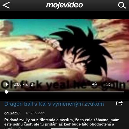
Dragon ball s Kai s vymeneným zvukom
gouken93
4 523 videní
Pridané zvuky sú z Nintenda a myslím, že to znie zábavne, mám
ešte jednu časť, ale tú pridám až keď bude táto ohodnotená a
popísaná