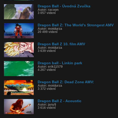
Dragon Ball - Úvodná Zvučka
Autor: racoon
3 057 videní
Dragon Ball Z: The World's Strongest AMV
Autor: motdurza
20 499 videní
Dragon Ball Z 10. film AMV
Autor: motdurza
3 639 videní
Dragon ball - Linkin park
Autor: erik11579
4 267 videní
Dragon Ball Z: Dead Zone AMV:
Autor: motdurza
3 372 videní
Dragon Ball Z - Acoustic
Autor: jany9
3 616 videní