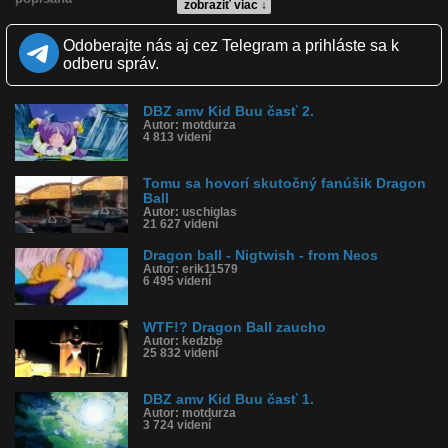
zobraziť viac ↓
Kvalita:
Zverejnené: 19.9.2011 9:02
Odoberajte nás aj cez Telegram a prihláste sa k
Páči sa: 100% (3 hlasov)
odberu správ.
Obľúbené: 1
Komentárov: 1
Dľžka: 2:10
DBZ amv Kid Buu časť 2.
Kategória: animované
Autor: motdurza
4 813 videní
Tagy: dragon, ball, z, dragonballz, kai, goku, vs, vegeta
História sledovanosti videa:
Tomu sa hovorí skutočný fanúšik Dragon
Ball
Autor: uschiglas
21 627 videní
Dragon ball - Nigtwish - from Neos
Autor: erik11579
6 495 videní
WTF!? Dragon Ball zaucho
Autor: kedzbe
25 832 videní
DBZ amv Kid Buu časť 1.
Autor: motdurza
3 724 videní