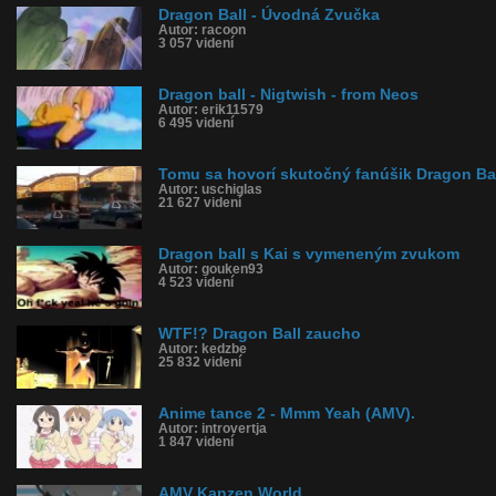
Dragon Ball - Úvodná Zvučka
Autor: racoon
3 057 videní
Dragon ball - Nigtwish - from Neos
Autor: erik11579
6 495 videní
Tomu sa hovorí skutočný fanúšik Dragon Ba
Autor: uschiglas
21 627 videní
Dragon ball s Kai s vymeneným zvukom
Autor: gouken93
4 523 videní
WTF!? Dragon Ball zaucho
Autor: kedzbe
25 832 videní
Anime tance 2 - Mmm Yeah (AMV).
Autor: introvertja
1 847 videní
AMV Kanzen World