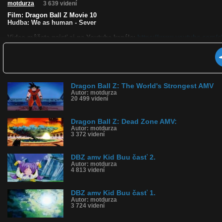
motdurza
3 639 videní
Film: Dragon Ball Z Movie 10
Hudba: We as human - Sever
Video môžete naisť aj na Youtube kanále:
https://www.youtube.com/c
Kvalita:
Full HD
HD
NQ
LQ
Zverejnené: 7.5.2019 18:36
Páči sa: 100% (2 hlasov)
Obľúbené: 0
Komentárov: 0
Dragon Ball Z: The World's Strongest AMV
Autor: motdurza
Dľžka: 3:40
20 499 videní
Kategória: animované
Tagy: dragon ball, amv, anime
História sledovanosti videa:
Dragon Ball Z: Dead Zone AMV:
Autor: motdurza
3 372 videní
DBZ amv Kid Buu časť 2.
Autor: motdurza
4 813 videní
DBZ amv Kid Buu časť 1.
Autor: motdurza
3 724 videní