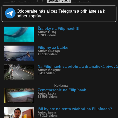
zobraziť viac ↓
použiť silnejšie oceľové klietky. Úspešnému chyteniu
predchádzalo približne 3 týždňové pátranie. V oblasti sa totiž
začali množiť útoky veľkého krokodíla na miestnu faunu. Najvačšie
Odoberajte nás aj cez Telegram a prihláste sa k
znepokojenie ale vyvolalo zmiznutie rybára. Krokodíl by mal byť
odberu správ.
prevezený do ekoturistického parku.
Kvalita:
Žraloky na Filipínach!!!
Zverejnené: 9.9.2011 12:06
Autor: zusta
Páči sa: 94% (79 hlasov)
4 783 videní
Obľúbené: 38
Komentárov: 154
Dľžka: 0:53
Filipíny za babku
Autor: lukason
Kategória: zvieratká
13 138 videní
Tagy: filipíny, krokodíl, gigant, obrovský, aligátor
História sledovanosti videa:
Na Filipínach sa odohrala dramatická pivová
Autor: leaknute
5 411 videní
Reklama
Zemetrasenie na Filipínach
Autor: katka
32 595 videní
Išli by ste na tento záchod na Filipínach?
Autor: tanna
47 319 videní