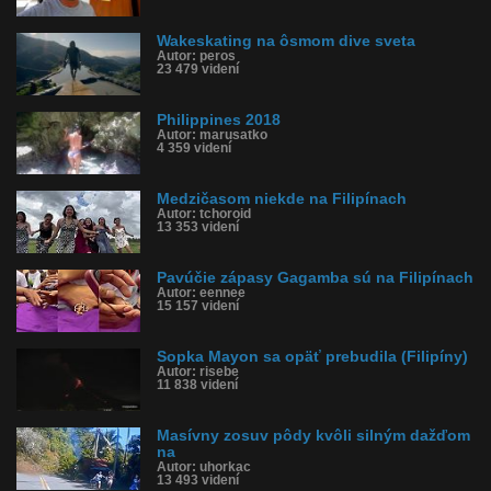
Wakeskating na ôsmom dive sveta
Autor: peros
23 479 videní
Philippines 2018
Autor: marusatko
4 359 videní
Medzičasom niekde na Filipínach
Autor: tchoroid
13 353 videní
Pavúčie zápasy Gagamba sú na Filipínach
Autor: eennee
15 157 videní
Sopka Mayon sa opäť prebudila (Filipíny)
Autor: risebe
11 838 videní
Masívny zosuv pôdy kvôli silným dažďom
na
Autor: uhorkac
13 493 videní