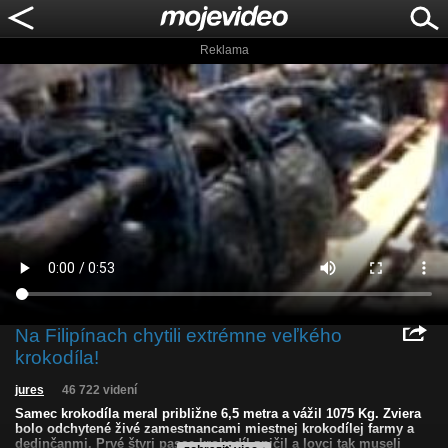
Reklama
Na Filipínach chytili extrémne veľkého
krokodíla!
jures
46 722 videní
Samec krokodíla meral približne 6,5 metra a vážil 1075 Kg. Zviera
bolo odchytené živé zamestnancami miestnej krokodílej farmy a
dedinčanmi. Prvé štyri pasce krokodíl zničil a lovci tak museli