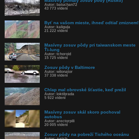
Masívny pomalý zosuv pôdy (Rusko)
Autor: batuchan72
43 773 videní
Byť na vašom mieste, ihneď odtiaľ zmiznem!
Autor: kaligula
21 222 videní
Masívny zosuv pôdy pri taiwanskom meste
Ťi-lung
Autor: tchoroid
15 725 videní
Zosuv pôdy v Baltimore
Autor: wilonator
37 338 videní
Chlap mal obrovské šťastie, keď prežil
Autor: loktibrada
5 922 videní
Masívny zosuv skál skoro pochoval
autobus
Autor: arectorpili
20 005 videní
Zosuv pôdy na pobreží Tichého oceánu
Autor: zurich