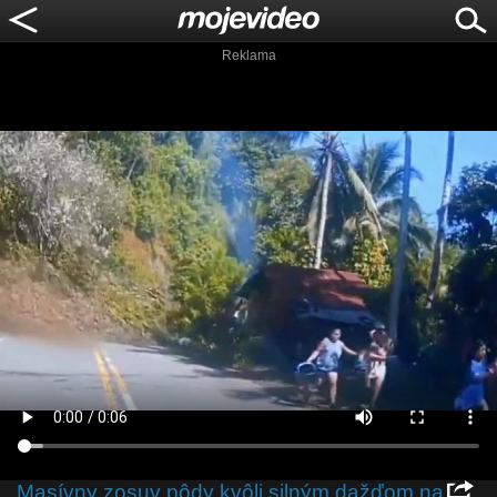
Reklama
Masívny zosuv pôdy kvôli silným dažďom na