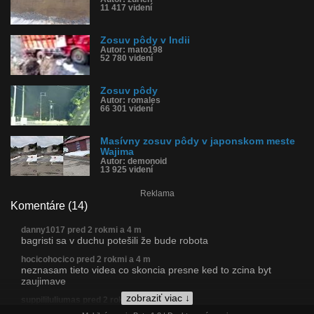
11 417 videní
Zosuv pôdy v Indii
Autor: mato198
52 780 videní
Zosuv pôdy
Autor: romales
66 301 videní
Masívny zosuv pôdy v japonskom meste
Wajima
Autor: demonoid
13 925 videní
Reklama
Komentáre (14)
danny1017 pred 2 rokmi a 4 m
bagristi sa v duchu potešili že bude robota
hocicohocico pred 2 rokmi a 4 m
neznasam tieto videa co skoncia presne ked to zcina byt
zaujimave
zobraziť viac ↓
suppililuliumas pred 2 rokmi a 4 m
Strečno sa tak tiež raz zosype