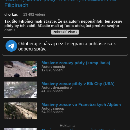
Filipínach
uhorkac
13 492 videní
Tak títo Filipínci mali šťastie, že sa autom neponáhľali, ten zosuv
pôdy by ich zabil, šťastie mali aj ľudia utekajúci preč zo svojho
domu.
zobraziť viac ↓
Kvalita:
NQ
LQ
Odoberajte nás aj cez Telegram a prihláste sa k
Zverejnené: 9.3.2024 17:12
odberu správ.
Krajina: Filipíny 🇵🇭
Páči sa: 93% (15 hlasov)
Obľúbené: 2
Masívne zosuvy pôdy (kompilácia)
Komentárov: 14
Autor: monsio
Dľžka: 0:06
17 870 videní
Kategória: cestovanie
Tagy: zosuv pôdy, filipíny masívny zosuv pôdy
História sledovanosti videa:
Masívny zosuv pôdy v Elk City (USA)
Autor: dynamitero
41 288 videní
Masívny zosuv vo Francúzskych Alpách
Autor: smoop
54 393 videní
Reklama