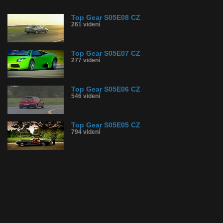
Top Gear S05E08 CZ
261 videní
Top Gear S05E07 CZ
277 videní
Top Gear S05E06 CZ
546 videní
Top Gear S05E05 CZ
794 videní