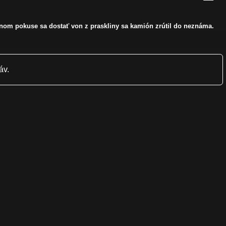
šnom pokuse sa dostať von z praskliny sa kamión zrútil do neznáma.
áv.