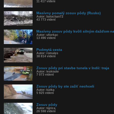
11 417 videní
Masívny pomalý zosuv pôdy (Rusko)
Autor: batuchan72
43 773 videní
Masívny zosuv pôdy kvôli silným dažďom n
Autor: uhorkac
13 496 videní
Podmytá cesta
Autor: romales
38 814 videní
Zosuv pôdy pri stavbe tunela v Indii: traja
Autor: leaknute
7 073 videní
Zosuv pôdy by ste zažiť nechceli
Autor: katka
5 925 videní
Zosuv pôdy
Autor: tigrica
26 598 videní