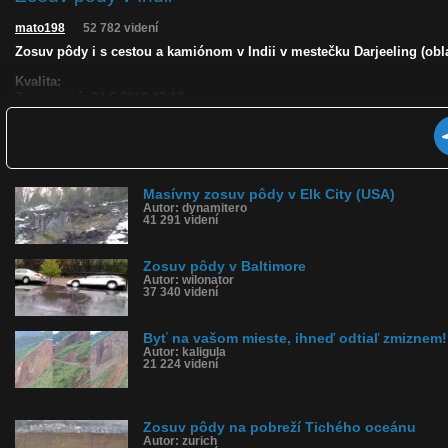
mato198
52 782 videní
Zosuv pôdy i s cestou a kamiónom v Indii v mestečku Darjeeling (obl
Kvalita:
Zverejnené: 24.6.2010 12:18
Páči sa: 88% (49 hlasov)
Obľúbené: 27
Komentárov: 66
Dľžka: 0:55
Kategória: cestovanie
Tagy: india, zosuv pôdy, kamión, cesta, auto
Masívny zosuv pôdy v Elk City (USA)
Autor: dynamitero
História sledovanosti videa:
41 291 videní
Zosuv pôdy v Baltimore
Autor: wilonator
37 340 videní
Byť na vašom mieste, ihneď odtiaľ zmiznem!
Autor: kaligula
21 224 videní
Zosuv pôdy na pobreží Tichého oceánu
Autor: zurich