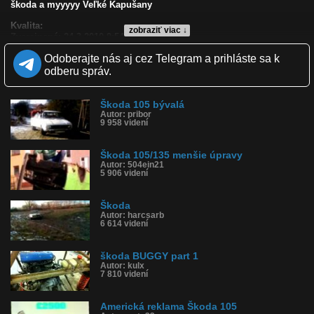
škoda a myyyyy Veľké Kapušany
Kvalita:
zobraziť viac ↓
Zverejnené: 24.3.2010 9:54
Páči sa: 33% (6 hlasov)
Odoberajte nás aj cez Telegram a prihláste sa k
Obľúbené: 0
Komentárov: 3
odberu správ.
Dľžka: 4:49
Kategória: auto-moto
Tagy: škoda 105, turbo
Škoda 105 bývalá
Autor: pribor
História sledovanosti videa:
9 958 videní
Škoda 105/135 menšie úpravy
Autor: 504ein21
5 906 videní
Škoda
Autor: harcsarb
6 614 videní
škoda BUGGY part 1
Autor: kulx
7 810 videní
Americká reklama Škoda 105