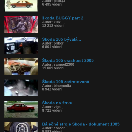
Autor: pato33
6 495 videní
škoda BUGGY part 2
Autor: kulx
12 212 videní
Škoda 105 bývalá...
Autor: pribor
6 801 videní
Škoda 105 crashtest 2005
Autor: samuel2300
15 009 videní
Škoda 105 zošrotovaná
Autor: binomedia
8 942 videní
Škoda na štrku
Autor: viga
8 721 videní
Báječné stroje Škoda - dokument 1985
Autor: corcor
5 882 videní