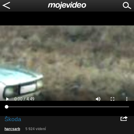
Škoda
harcsarb
5 924 videní