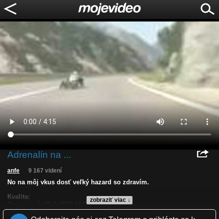
Adrenalín na ...
anfe
9 167 videní
No na môj vkus dosť veľký hazard so zdravím.
Kvalita:
zobraziť viac ↓
Zverejnené: 20.2.2010 14:50
Páči sa: 93% (14 hlasov)