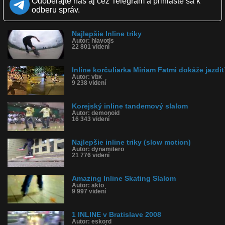
Odoberajte nás aj cez Telegram a prihláste sa k
Obľúbené: 11
Komentárov: 15
odberu správ.
Dľžka: 4:15
Kategória: športy
Tagy: inline, adrenalín, blázon
Najlepšie Inline triky
Autor: hlavotis
História sledovanosti videa:
22 801 videní
Inline korčuliarka Miriam Fatmi dokáže jazdiť
Autor: vbx
9 238 videní
Korejský inline tandemový slalom
Autor: demonoid
16 343 videní
Najlepšie inline triky (slow motion)
Autor: dynamitero
21 776 videní
Amazing Inline Skating Slalom
Autor: akto
9 997 videní
1 INLINE v Bratislave 2008
Autor: eskord