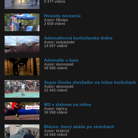
5 377 videní
Hviezdy nestarnú
Autor: filmlan
2 659 videní
Adrenalínová korčuliarska dráha
Autor: tadyjebobr
14 097 videní
Adrenalín v bani
Autor: demonoid
49 560 videní
Super čínske dievčatko na inline korčuliach
Autor: demonoid
22 402 videní
MS v slalome na inline
Autor: tigrica
36 598 videní
Blázon, ktorý skáče po strechách
Autor: brido14
18 468 videní