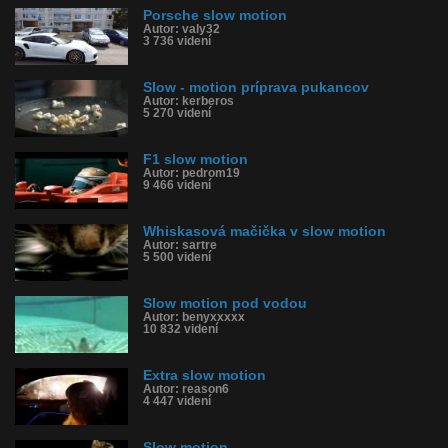
Porsche slow motion
Autor: valy32
3 736 videní
Slow - motion príprava pukancov
Autor: kerberos
5 270 videní
F1 slow motion
Autor: pedrom19
9 466 videní
Whiskasová mačička v slow motion
Autor: sartre
5 500 videní
Slow motion pod vodou
Autor: benyxxxxx
10 832 videní
Extra slow motion
Autor: reason6
4 447 videní
Slow motion