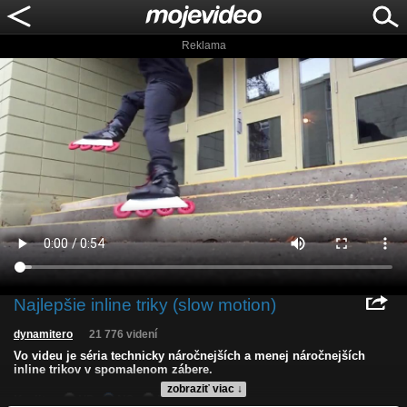
Reklama
Najlepšie inline triky (slow motion)
dynamitero
21 776 videní
Vo videu je séria technicky náročnejších a menej náročnejších
inline trikov v spomalenom zábere.
zobraziť viac ↓
Kvalita:
HD
NQ
LQ