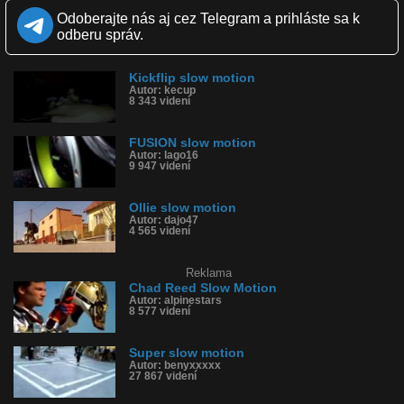
Zverejnené: 7.12.2015 12:15
Odoberajte nás aj cez Telegram a prihláste sa k
Páči sa: 55% (55 hlasov)
odberu správ.
Obľúbené: 8
Komentárov: 47
Dľžka: 0:54
Kickflip slow motion
Kategória: športy
Autor: kecup
Tagy: inline, korčule, triky, skater, slow motion, kolieskové korčule,
8 343 videní
inline korčule
História sledovanosti videa:
FUSION slow motion
Autor: lago16
9 947 videní
Ollie slow motion
Autor: dajo47
4 565 videní
Reklama
Chad Reed Slow Motion
Autor: alpinestars
8 577 videní
Super slow motion
Autor: benyxxxxx
27 867 videní