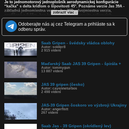
Je to jednomotorový jednoplošník aerodynamickej konfigurácie
“kačka” s delta krídlom o šípovitosti 45°. Poznáme verzie Jas 39A -
základná jednomiestna verzia, Jas-39B - dvojmiestna verzia,
zobraziť viac ↓
predĺžená o 0,65m, bez kanónu, menšia kapacita palivových
nádrží, Jas-39C - vylepšená verzia, úpravy ako modernizované
stroje 2. série plus a Jas-39D - vylepšená dvojmiestna verzia.
Odoberajte nás aj cez Telegram a prihláste sa k
Motor: Volvo RM-12A je pohonná jednotka odvodená od
odberu správ.
amerického motoru General Electric GE-404. Je to jednomotorový
jednoplošník aerodynamickej konfigurácie “kačka” s delta krídlom
o šípovitosti 45° Výzbroj: Pevnú výzbroj tvorí kanón Mauser Bk-27
Saab Gripen - švédsky vládca oblohy
s regulovateľnou kadenciou 1100-1700 rán/min. Zásoba streliva je
Autor: soldier8
120 granátov. Pravdaže výzbroj závisí hlavne od typu...
2 915 videní
Kvalita:
Zverejnené: 26.11.2008 11:35
Maďarský Saab JAS 39 Gripen - špirála +
Páči sa: 75% (4 hlasov)
Autor: tommygun
13 887 videní
Obľúbené: 4
Komentárov: 2
Dľžka: 2:24
JAS 39 gripen (česko)
Kategória: veda a technika
Autor: cayenneturbos
Tagy: švédsko, stíhačka, lietadlo, letúň, vojsko, letectvo
2 498 videní
História sledovanosti videa:
JAS-39 Gripen čoskoro vo výzbroji Ukrajiny
Autor: angerfistt
267 videní
Saab Jas - 39 Gripen (okrídlený lev)