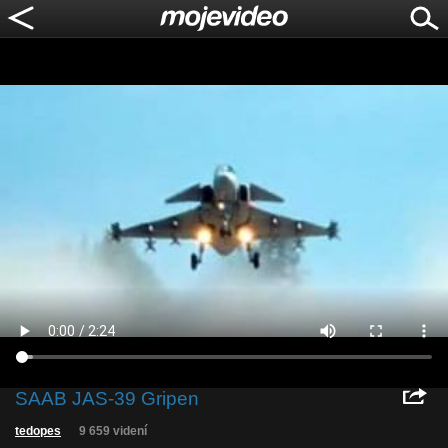
SAAB JAS-39 Gripen
tedopes
9 659 videní