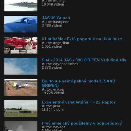
Autor: m0nc4
10 049 videní
JAS 39 Gripen
Autor: lucasinoo
3 486 videní
61 stíhačiek F-16 poputuje na Ukrajinu z
Autor: angerfistt
1 051 videní
Siaf - 2014 JAS - 39C GRIPEN Vzdušné sily
Autor: cayenneturbos
2 373 videní
Bol to ale veľmi pekný model! (SAAB
GRIPEN)
Autor: erikpa
19 725 videní
Excelentný vzlet letúňa F - 22 Raptor
Autor: jasa
11 304 videní
Prvý americký použitelny v boji prúdový
Autor: nevada
2 954 videní