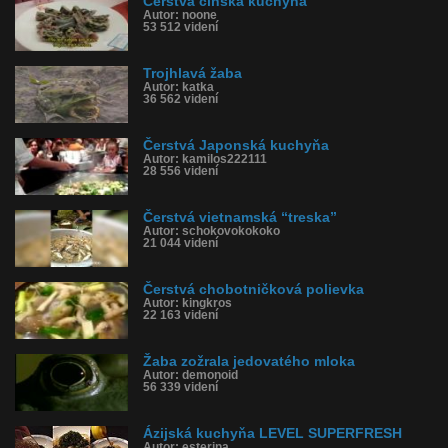
Čerstvá čínska kuchyňa
Autor: noone
53 512 videní
Trojhlavá žaba
Autor: katka
36 562 videní
Čerstvá Japonská kuchyňa
Autor: kamilos222111
28 556 videní
Čerstvá vietnamská “treska”
Autor: schokovokokoko
21 044 videní
Čerstvá chobotničková polievka
Autor: kingkros
22 163 videní
Žaba zožrala jedovatého mloka
Autor: demonoid
56 339 videní
Ázijská kuchyňa LEVEL SUPERFRESH
Autor: esterina