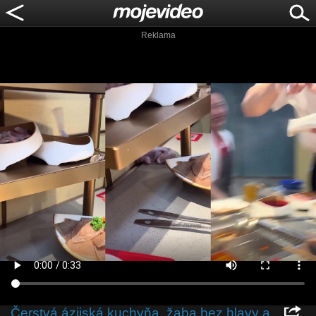
Reklama
Čerstvá ázijská kuchyňa, žaba bez hlavy a