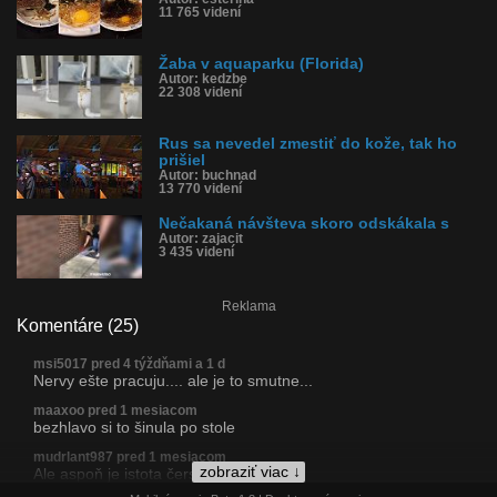
11 765 videní
Žaba v aquaparku (Florida)
Autor: kedzbe
22 308 videní
Rus sa nevedel zmestiť do kože, tak ho
prišiel
Autor: buchnad
13 770 videní
Nečakaná návšteva skoro odskákala s
Autor: zajacit
3 435 videní
Reklama
Komentáre (25)
msi5017 pred 4 týždňami a 1 d
Nervy ešte pracuju.... ale je to smutne...
maaxoo pred 1 mesiacom
bezhlavo si to šinula po stole
mudrlant987 pred 1 mesiacom
zobraziť viac ↓
Ale aspoň je istota čerstvosti 😀