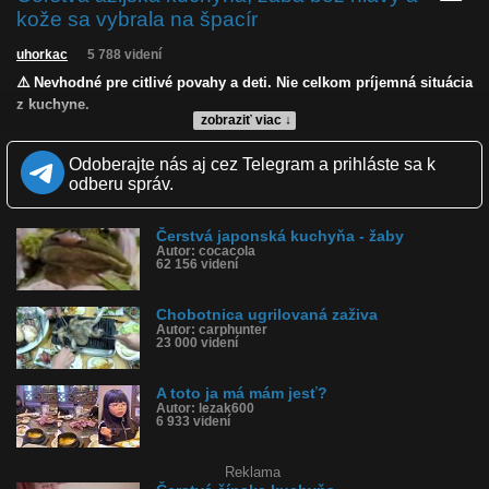
kože sa vybrala na špacír
uhorkac
5 788 videní
⚠️ Nevhodné pre citlivé povahy a deti. Nie celkom príjemná situácia
z kuchyne.
zobraziť viac ↓
Kvalita:
HD
NQ
LQ
Zverejnené: 7.7.2026 15:21
Odoberajte nás aj cez Telegram a prihláste sa k
Páči sa: 25% (16 hlasov)
odberu správ.
Obľúbené: 2
Komentárov: 25
Dľžka: 0:33
Čerstvá japonská kuchyňa - žaby
Kategória: šokujúce
Autor: cocacola
Tagy: žaba, žabie stehienka, žaba bez hlavy, bezhlavá žaba
62 156 videní
História sledovanosti videa:
Chobotnica ugrilovaná zaživa
Autor: carphunter
23 000 videní
A toto ja má mám jesť?
Autor: lezak600
6 933 videní
Reklama