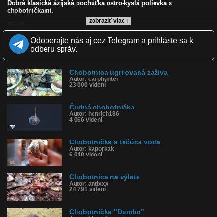
Dobrá klasická ázijská pochúťka ostro-kyslá polievka s
chobotničkami.
zobraziť viac ↓
Kvalita:
Zverejnené: 14.3.2012 12:26
Odoberajte nás aj cez Telegram a prihláste sa k
Páči sa: 27% (55 hlasov)
Obľúbené: 11
odberu správ.
Komentárov: 219
Dľžka: 1:59
Kategória: ľudia
Chobotnica ugrilovaná zaživa
Tagy: čina, chobotnička, polievka, chobotnica
Autor: carphunter
23 000 videní
História sledovanosti videa:
Čudná chobotnička
Autor: henrich186
4 066 videní
Chobotnička a tečúca voda
Autor: kaporkak
6 049 videní
Chobotnica na výlete
Autor: antixxx
24 791 videní
Chobotnička "Dumbo"