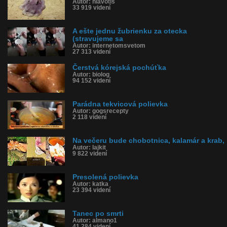
Autor: hlavotis
33 919 videní
A ešte jednu žubrienku za otecka
(stravujeme sa
Autor: internetomsvetom
27 313 videní
Čerstvá kórejská pochúťka
Autor: biolog
94 152 videní
Parádna tekvicová polievka
Autor: gogsrecepty
2 118 videní
Na večeru bude chobotnica, kalamár a krab,
Autor: lajkit
9 822 videní
Presolená polievka
Autor: katka
23 394 videní
Tanec po smrti
Autor: almano1
41 284 videní