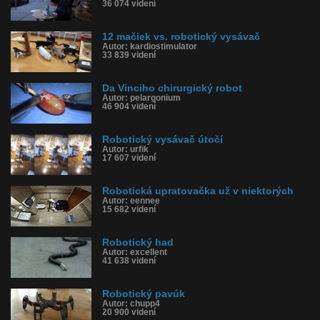
36 074 videní
12 mačiek vs. robotický vysávač
Autor: kardiostimulator
33 839 videní
Da Vinciho chirurgický robot
Autor: pelargonium
46 904 videní
Robotický vysávač útočí
Autor: urfik
17 607 videní
Robotická upratovačka už v niektorých
Autor: eennee
15 682 videní
Robotický had
Autor: excellent
41 638 videní
Robotický pavúk
Autor: chupp4
20 900 videní