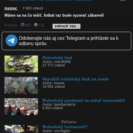
matouc
7 983 videní
Máme sa na čo tešiť, futbal raz bude vyzerať zábavné!
Kvalita:
NQ
LQ
zobraziť viac ↓
Zverejnené: 6.12.2025 19:14
Páči sa: 27% (15 hlasov)
Odoberajte nás aj cez Telegram a prihláste sa k
Obľúbené: 1
odberu správ.
Komentárov: 23
Dľžka: 0:44
Kategória: športy
Robotický had
Tagy: robot, robotický futbal, robot kope do lopty, brankár, futbal,
Autor: seko0408
robot fail, humanoidný robot
27 777 videní
História sledovanosti videa:
Najväčší robotický drak na svete
Autor: noone
34 001 videní
Robotický predavač sa zatiaľ neosvedčil
Autor: bombarderis
6 903 videní
Reklama
Robotický humanoid?
Autor: uschiglas