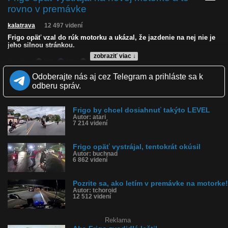
rovno v premávke
kalatrava
12 497 videní
Frigo opäť vzal do rúk motorku a ukázal, že jazdenie na nej nie je
jeho silnou stránkou.
zobraziť viac ↓
Kvalita:
HD
NQ
LQ
Zverejnené: 26.11.2024 18:53
Odoberajte nás aj cez Telegram a prihláste sa k
Páči sa: 91% (11 hlasov)
odberu správ.
Obľúbené: 2
Komentárov: 7
Dľžka: 0:17
Frigo by chcel dosiahnuť takýto LEVEL
Kategória: auto-moto
Autor: atari
Tagy: frigo, frigo havaroval, havaroval na motorke, havária,
7 214 videní
motorka, fail, nabúral, nehoda
História sledovanosti videa:
Frigo opäť vystrájal, tentokrát okúsil
Autor: buchnad
6 862 videní
Pozrite sa, ako letím v premávke na motorke!
Autor: tchoroid
12 512 videní
Reklama