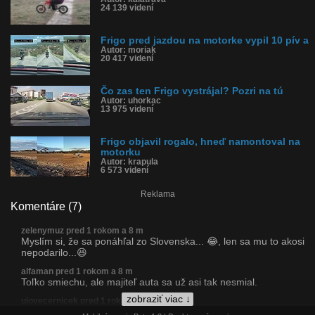
24 139 videní
Frigo pred jazdou na motorke vypil 10 pív a
Autor: moriak
20 417 videní
Čo zas ten Frigo vystrájal? Pozri na tú
Autor: uhorkac
13 975 videní
Frigo objavil rogalo, hneď namontoval na
motorku
Autor: krapula
6 573 videní
Reklama
Komentáre (7)
zelenymuz pred 1 rokom a 8 m
Myslím si, že sa ponáhľal zo Slovenska... 😂, len sa mu to akosi
nepodarilo...😆
alfaman pred 1 rokom a 8 m
Toľko smiechu, ale majiteľ auta sa už asi tak nesmial.
zobraziť viac ↓
ujovecernicek pred 1 rokom a 8 m
šetrí ju, nejazdí na nej-len popri nej