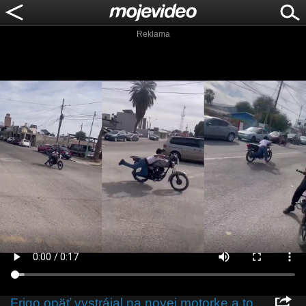
Reklama
Frigo opäť vystrájal na novej motorke a to