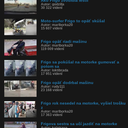
Ako Frigo zvodidlá leštil
Autor: godzilla
30 322 videní
Moto-surfer Frigo to opäť skúšal
Autor: marlborka20
15 607 videní
Frigo opäť riadi mašinu
Autor: marlborka20
119 009 videní
Frigo sa pokúšal na motorke gumovať a
potom sa
Autor: loktibrada
17 951 videní
Frigo opäť dodrbal mašinu
Autor: rudy111
23 168 videní
Frigo rok nesedel na motorke, vyšiel trošku
z
Autor: marlborka20
17 363 videní
Frigova sestra sa učí jazdiť na motorke
Autor: kalatrava