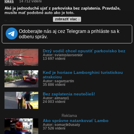
lokes
14 712 videní
Aké je jednoduché ujsť z parkoviska bez zaplatenia. Pravdaže,
musíte mať podobné auto ako je toto.
zobraziť viac ↓
Kvalita:
Zverejnené: 5.11.2008 11:53
Odoberajte nás aj cez Telegram a prihláste sa k
Páči sa: 86% (7 hlasov)
Obľúbené: 7
odberu správ.
Komentárov: 12
Dľžka: 0:15
Kategória: auto-moto
Drzý vodič chcel opustiť parkovisko bez
Tagy: lambo, lamborghini, parkovisko, parkovať, rampa
Autor: sviatoslavsenior
13 697 videní
História sledovanosti videa:
Keď je horiace Lamborghini turistickou
atrakciou
Autor: sagamartin
35 886 videní
Bez zaplatenia neutečieš!
Autor: almano1
24 003 videní
Reklama
Ako správne natankovať Lambo
Autor: somarik0usaty
37 526 videní