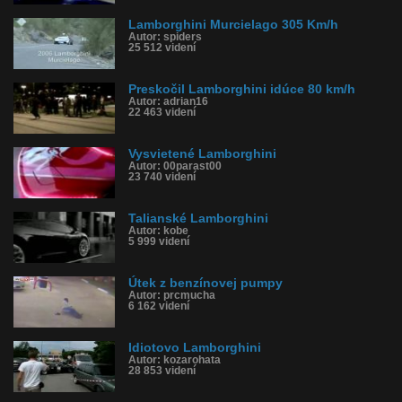
Lamborghini Murcielago 305 Km/h
Autor: spiders
25 512 videní
Preskočil Lamborghini idúce 80 km/h
Autor: adrian16
22 463 videní
Vysvietené Lamborghini
Autor: 00parast00
23 740 videní
Talianské Lamborghini
Autor: kobe
5 999 videní
Útek z benzínovej pumpy
Autor: prcmucha
6 162 videní
Idiotovo Lamborghini
Autor: kozarohata
28 853 videní