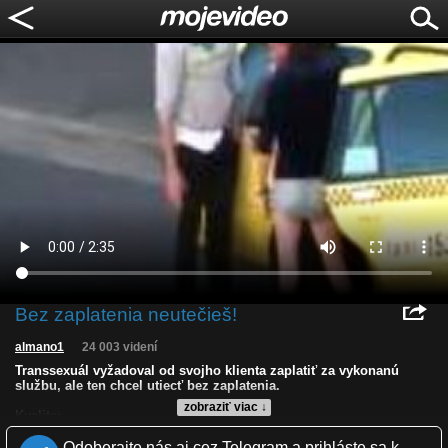
Bez zaplatenia neutečieš!
almano1
24 003 videní
Transsexuál vyžadoval od svojho klienta zaplatiť za vykonanú
službu, ale ten chcel utiecť bez zaplatenia.
zobraziť viac ↓
Kvalita:
Zverejnené: 11.5.2012 17:47
Odoberajte nás aj cez Telegram a prihláste sa k
Páči sa: 33% (18 hlasov)