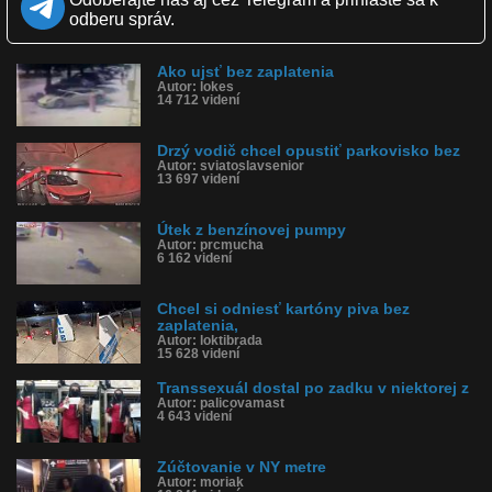
Obľúbené: 6
odberu správ.
Komentárov: 36
Dľžka: 2:35
Kategória: šokujúce
Ako ujsť bez zaplatenia
Tagy: zaplatenia, transsexuál, klient, utiecť, bitka
Autor: lokes
14 712 videní
História sledovanosti videa:
Drzý vodič chcel opustiť parkovisko bez
Autor: sviatoslavsenior
13 697 videní
Útek z benzínovej pumpy
Autor: prcmucha
6 162 videní
Chcel si odniesť kartóny piva bez
zaplatenia,
Autor: loktibrada
15 628 videní
Transsexuál dostal po zadku v niektorej z
Autor: palicovamast
4 643 videní
Zúčtovanie v NY metre
Autor: moriak