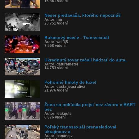
16 841 videní
Neser predavača, ktorého nepoznáš
Autor: mg
23 751 videní
Bukasový masív - Transsexuál
Autor: wolf45
7 558 videní
Ukradnutý tovar začali hádzať do auta,
Autor: daturametel
14 753 videní
Pohonné hmoty de luxe!
Autor: castaneasrativa
21 976 videní
Žena sa pokúsila prejsť cez závoru v BART
bez
Autor: leaknute
6 876 videní
Poľský transsexuál prenasledoval
ukrajincov a
Autor: bananqtz