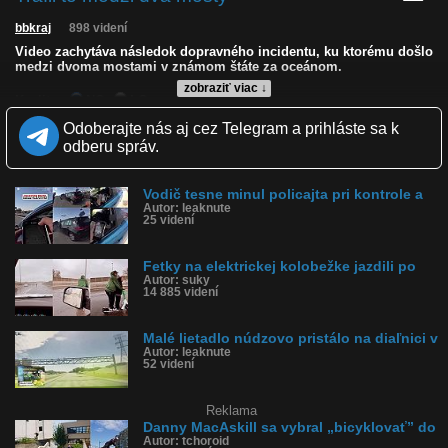
bbkraj
898 videní
Video zachytáva následok dopravného incidentu, ku ktorému došlo
medzi dvoma mostami v známom štáte za oceánom.
zobraziť viac ↓
Kvalita:
NQ
LQ
Zverejnené: 30.3.2024 17:41
Odoberajte nás aj cez Telegram a prihláste sa k
Krajina: Spojené štáty, USA 🇺🇸
odberu správ.
Páči sa: 0% (2 hlasov)
Obľúbené: 0
Komentárov: 0
Vodič tesne minul policajta pri kontrole a
Dľžka: 0:07
Autor: leaknute
Kategória: auto-moto
25 videní
Tagy: dva, mosty, tesne, medzi, spojené štáty, usa
História sledovanosti videa:
Fetky na elektrickej kolobežke jazdili po
Autor: suky
14 885 videní
Malé lietadlo núdzovo pristálo na diaľnici v
Autor: leaknute
52 videní
Reklama
Danny MacAskill sa vybral „bicyklovať” do
Autor: tchoroid