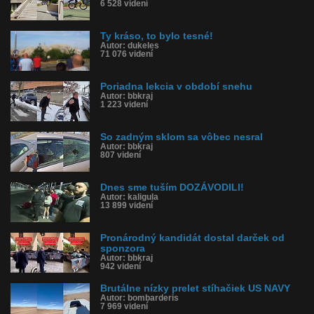
6 528 videní
Ty kráso, to bylo tesné!
Autor: dukeles
71 076 videní
Poriadna lekcia v období snehu
Autor: bbkraj
1 223 videní
So zadným sklom sa vôbec nesral
Autor: bbkraj
807 videní
Dnes sme tuším DOZÁVODILI!
Autor: kaligula
13 899 videní
Pronárodný kandidát dostal darček od
sponzora
Autor: bbkraj
942 videní
Brutálne nízky prelet stíhačiek US NAVY
Autor: bombarderis
7 969 videní