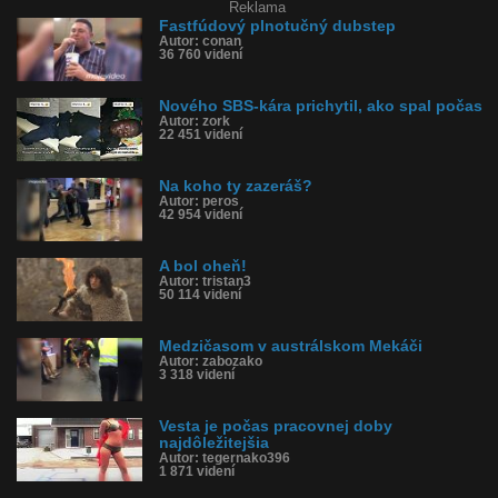
Reklama
Fastfúdový plnotučný dubstep
Autor: conan
36 760 videní
Nového SBS-kára prichytil, ako spal počas
Autor: zork
22 451 videní
Na koho ty zazeráš?
Autor: peros
42 954 videní
A bol oheň!
Autor: tristan3
50 114 videní
Medzičasom v austrálskom Mekáči
Autor: zabozako
3 318 videní
Vesta je počas pracovnej doby
najdôležitejšia
Autor: tegernako396
1 871 videní