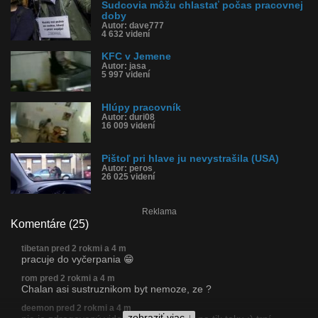
Sudcovia môžu chlastať počas pracovnej
doby
Autor: dave777
4 632 videní
KFC v Jemene
Autor: jasa
5 997 videní
Hlúpy pracovník
Autor: duri08
16 009 videní
Pištoľ pri hlave ju nevystrašila (USA)
Autor: peros
26 025 videní
Reklama
Komentáre (25)
tibetan pred 2 rokmi a 4 m
pracuje do vyčerpania 😁
rom pred 2 rokmi a 4 m
Chalan asi sustruznikom byt nemoze, ze ?
deemon pred 2 rokmi a 4 m
zobraziť viac ↓