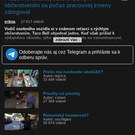
občerstvením sa počas pracovnej zmeny
zdrogoval
erikpa
17 617 videní
Vodič osobného vozidla si v známom reťazci s rýchlym
občerstvením, Taco Bell objednal jedno. Keď však prišiel k
výdajnému okienku, jeho objednávka viazla na zamestnancovi,
zobraziť viac ↓
ktorý bol zjavne pod vplyvom drog. Podľa všetkého užil počas
pracovnej doby fentanyl, čo je silné opioidné narkotikum. Fentanyl
je zhruba 50 až 100-krát silnejší ako morfín.
Odoberajte nás aj cez Telegram a prihláste sa k
odberu správ.
Kvalita:
NQ
LQ
Zverejnené: 24.3.2024 16:27
Krajina: Spojené štáty, USA 🇺🇸
Prečo ma nechcete obslúžiť?
Páči sa: 57% (21 hlasov)
Autor: tigrica
33 449 videní
Obľúbené: 2
Komentárov: 25
Dľžka: 1:30
Priority sú priority
Kategória: šokujúce
Autor: conan
Tagy: fentanyl, zdrogovaný predavač, predavač na drogách,
27 366 videní
narkoman, fastfood, fastfoodu
História sledovanosti videa:
Robotický humanoid?
Autor: uschiglas
36 074 videní