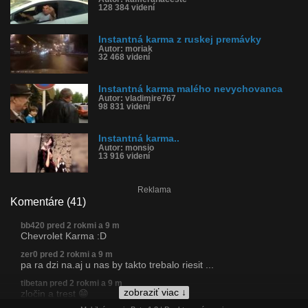
128 384 videní
Instantná karma z ruskej premávky
Autor: moriak
32 468 videní
Instantná karma malého nevychovanca
Autor: vladimire767
98 831 videní
Instantná karma..
Autor: monsio
13 916 videní
Reklama
Komentáre (41)
bb420 pred 2 rokmi a 9 m
Chevrolet Karma :D
zer0 pred 2 rokmi a 9 m
pa ra dzi na.aj u nas by takto trebalo riesit ...
tibetan pred 2 rokmi a 9 m
zobraziť viac ↓
zločin a trest 😁