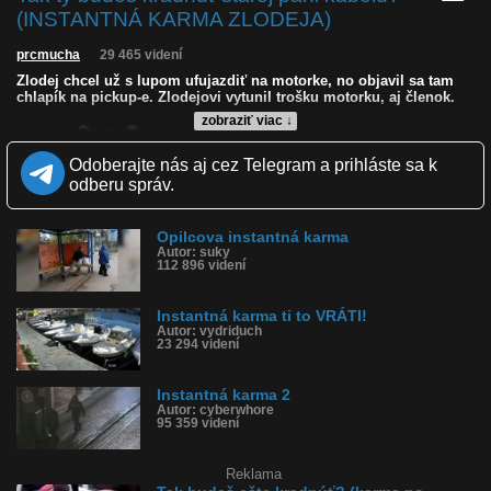
(INSTANTNÁ KARMA ZLODEJA)
prcmucha
29 465 videní
Zlodej chcel už s lupom ufujazdiť na motorke, no objavil sa tam
chlapík na pickup-e. Zlodejovi vytunil trošku motorku, aj členok.
zobraziť viac ↓
Kvalita:
NQ
LQ
Zverejnené: 5.11.2023 16:54
Odoberajte nás aj cez Telegram a prihláste sa k
Páči sa: 99% (114 hlasov)
odberu správ.
Obľúbené: 14
Komentárov: 41
Dľžka: 0:48
Opilcova instantná karma
Kategória: šokujúce
Autor: suky
Tagy: instantná karma, zlodej, prešiel zlodeja, zrazil motorkára,
112 896 videní
zrazil, lúpežník, lúpež, ukradol kabelku, žene ukradol kabelku
História sledovanosti videa:
Instantná karma ti to VRÁTI!
Autor: vydriduch
23 294 videní
Instantná karma 2
Autor: cyberwhore
95 359 videní
Reklama