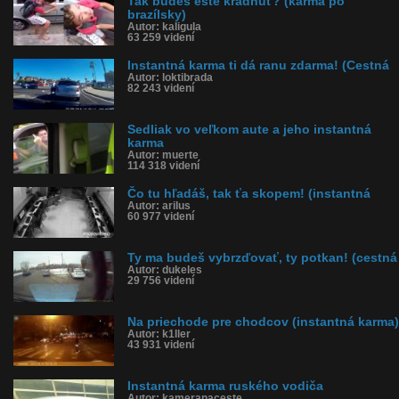
Tak budeš ešte kradnúť? (karma po
brazílsky)
Autor: kaligula
63 259 videní
Instantná karma ti dá ranu zdarma! (Cestná
Autor: loktibrada
82 243 videní
Sedliak vo veľkom aute a jeho instantná
karma
Autor: muerte
114 318 videní
Čo tu hľadáš, tak ťa skopem! (instantná
Autor: arilus
60 977 videní
Ty ma budeš vybrzďovať, ty potkan! (cestná
Autor: dukeles
29 756 videní
Na priechode pre chodcov (instantná karma)
Autor: k1ller
43 931 videní
Instantná karma ruského vodiča
Autor: kameranaceste