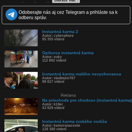
zobraziť viac ↓
Kvalita:
HD
NQ
LQ
Zverejnené: 10.9.2015 16:35
Odoberajte nás aj cez Telegram a prihláste sa k
Páči sa: 93% (112 hlasov)
odberu správ.
Obľúbené: 15
Komentárov: 74
Dľžka: 1:06
Instantná karma 2
Kategória: ľudia
Autor: cyberwhore
Tagy: instantná karma, kop, kopol, do psa, chcel kopnúť
95 355 videní
História sledovanosti videa:
Opilcova instantná karma
Autor: suky
112 892 videní
Instantná karma malého nevychovanca
Autor: vladimire767
98 827 videní
Reklama
Na priechode pre chodcov (instantná karma)
Autor: k1ller
43 929 videní
Instantná karma ruského vodiča
Autor: kameranaceste
128 380 videní