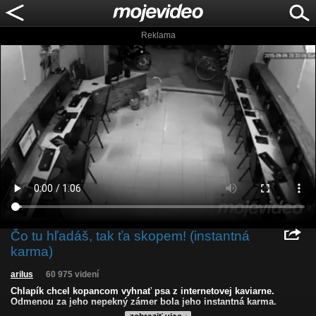
Reklama
Čo tu hľadáš, tak ťa skopem! (instantná
karma)
arilus
60 975 videní
Chlapík chcel kopancom vyhnať psa z internetovej kaviarne.
Odmenou za jeho nepekný zámer bola jeho instantná karma.