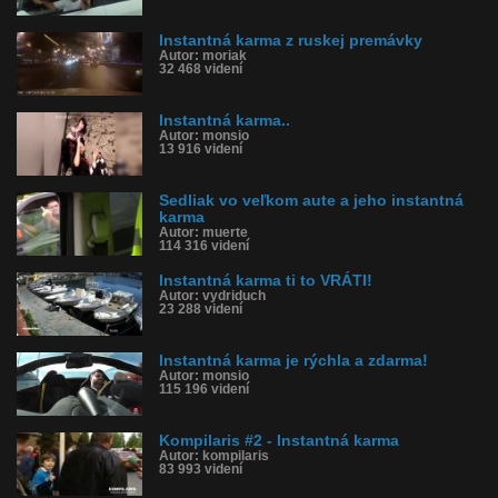
Instantná karma z ruskej premávky
Autor: moriak
32 468 videní
Instantná karma..
Autor: monsio
13 916 videní
Sedliak vo veľkom aute a jeho instantná
karma
Autor: muerte
114 316 videní
Instantná karma ti to VRÁTI!
Autor: vydriduch
23 288 videní
Instantná karma je rýchla a zdarma!
Autor: monsio
115 196 videní
Kompilaris #2 - Instantná karma
Autor: kompilaris
83 993 videní