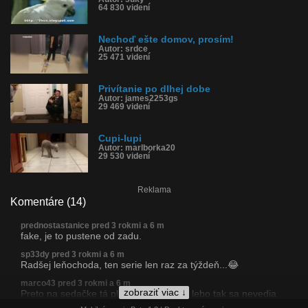
64 830 videní
Nechoď ešte domov, prosím!
Autor: srdce
25 471 videní
Privítanie po dlhej dobe
Autor: james2253gs
29 469 videní
Cupi-lupi
Autor: marlborka20
29 530 videní
Reklama
Komentáre (14)
prednostastanice pred 3 rokmi a 6 m
fake, je to pustene od zadu.
sp33dy pred 3 rokmi a 6 m
Radšej leňochoda, ten serie len raz za týždeň...😂
marco43 pred 3 rokmi a 6 m
zobraziť viac ↓
Preto na sedačke tá plachta... obsratá, lebo tak sa nevedia
dočkať pánka :v