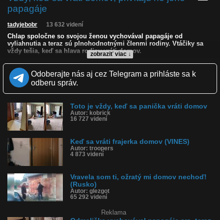
papagáje
tadyjebobr
13 632 videní
Chlap spoločne so svojou ženou vychovával papagáje od
vyliahnutia a teraz sú plnohodnotnými členmi rodiny. Vtáčiky sa
vždy tešia, keď sa hlava rodiny vráti domov.
zobraziť viac ↓
Kvalita:
NQ
LQ
Odoberajte nás aj cez Telegram a prihláste sa k
Zverejnené: 22.1.2023 13:32
odberu správ.
Páči sa: 93% (43 hlasov)
Obľúbené: 7
Komentárov: 14
Toto je vždy, keď sa panička vráti domov
Dľžka: 0:20
Autor: kobrick
Kategória: zvieratká
16 727 videní
Tagy: papagáje, papagáje mu pristáli na hlave, papagáj pristál na
hlave, vtáky
História sledovanosti videa:
Keď sa vráti frajerka domov (VINES)
Autor: troopers
4 873 videní
Vravela som ti, ožratý mi domov nechoď!
(Rusko)
Autor: glezgot
65 292 videní
Reklama