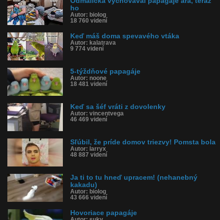
Odmalička vychovával papagáje ara, teraz
ho
Autor: biolog
18 760 videní
Keď máš doma spevavého vtáka
Autor: kalatrava
9 774 videní
5-týždňové papagáje
Autor: noone
18 481 videní
Keď sa šéf vráti z dovolenky
Autor: vincentvega
46 469 videní
Sľúbil, že príde domov triezvy! Pomsta bola
Autor: larryx
48 887 videní
Ja ti to tu hneď upracem! (nehanebný
kakadu)
Autor: biolog
43 666 videní
Hovoriace papagáje
Autor: suky