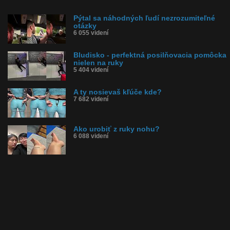
Pýtal sa náhodných ľudí nezrozumiteľné
otázky
6 055 videní
Bludisko - perfektná posilňovacia pomôcka
nielen na ruky
5 404 videní
A ty nosievaš kľúče kde?
7 682 videní
Ako urobiť z ruky nohu?
6 088 videní