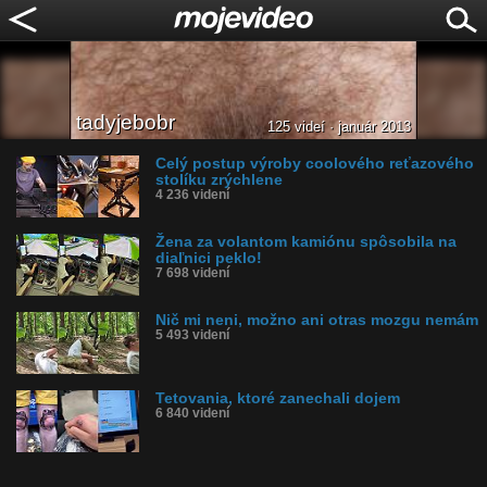
tadyjebobr
125 videí · január 2013
Celý postup výroby coolového reťazového
stolíku zrýchlene
4 236 videní
Žena za volantom kamiónu spôsobila na
diaľnici peklo!
7 698 videní
Nič mi neni, možno ani otras mozgu nemám
5 493 videní
Tetovania, ktoré zanechali dojem
6 840 videní