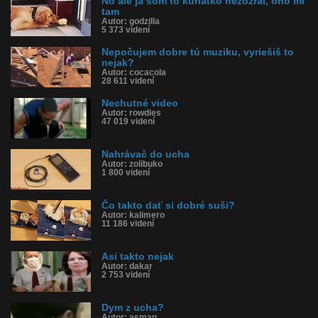
No ale ja som to kuriatko nezožral, ono mi
tam
Autor: godzilla
5 373 videní
Nepočujem dobre tú muziku, vyriešiš to
nejak?
Autor: cocacola
28 611 videní
Nechutné video
Autor: rowdies
47 019 videní
Nahrávač do ucha
Autor: zolibuko
1 800 videní
Čo takto dať si dobré suši?
Autor: kalimero
11 186 videní
Asi takto nejak
Autor: dakar
2 753 videní
Dym z ucha?
Autor: asman