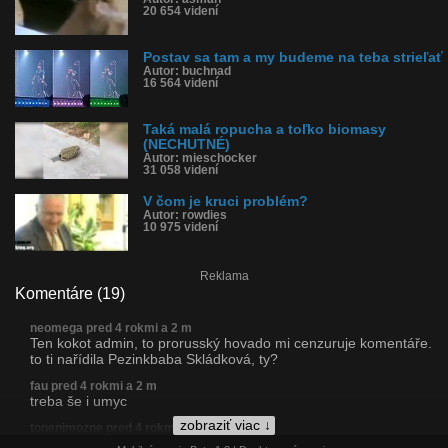
20 654 videní
Postav sa tam a my budeme na teba strieľať
Autor: buchnad
16 564 videní
Taká malá ropucha a toľko biomasy
(NECHUTNÉ)
Autor: mieschocker
31 058 videní
V čom je kruci problém?
Autor: rowdies
10 975 videní
Reklama
Komentáre (19)
neomega pred 4 rokmi a 2 m
Ten kokot admin, to prorusský hovado mi cenzuruje komentáře.
to ti nařídila Pezinkbaba Skládková, ty?
fau pred 4 rokmi a 2 m
treba še i umyc
zobraziť viac ↓
tonenimozne pred 4 rokmi a 2 m
Dajaka socka zasrana fetacka pocmarana zije niekde v chlieve