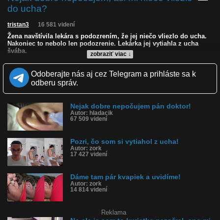
do ucha?
tristan3
16 581 videní
Žena navštívila lekára s podozrením, že jej niečo vliezlo do ucha.
Nakoniec to nebolo len podozrenie. Lekárka jej vytiahla z ucha
švába.
zobraziť viac ↓
Kvalita:
NQ
LQ
Odoberajte nás aj cez Telegram a prihláste sa k
Zverejnené: 13.5.2022 16:47
odberu správ.
Páči sa: 69% (16 hlasov)
Obľúbené: 0
Komentárov: 19
Nejak dobre nepočujem pán doktor!
Dľžka: 0:31
Autor: hladacik
Kategória: šokujúce
67 509 videní
Tagy: nechutné, ucho, hmyz, vytiahnuť, šváb, pinzeta, v uchu,
nepočuť
História sledovanosti videa:
Pozri, čo som si vytiahol z ucha!
Autor: zork
17 427 videní
Dáme tam pár kvapiek a uvidíme!
Autor: zork
14 814 videní
Reklama