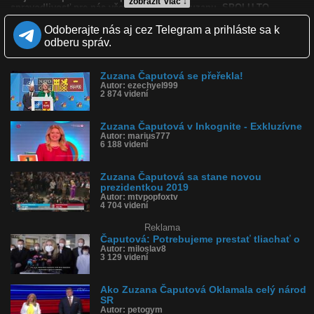
zobraziť viac ↓
spravodlivosť pre nás všetkých, volíme Zuzanu. SPOLU TO
DOKÁŽEME
Odoberajte nás aj cez Telegram a prihláste sa k
Kvalita:
odberu správ.
NQ
LQ
Zverejnené: 14.3.2019 13:56
Páči sa: 28% (18 hlasov)
Obľúbené: 1
Zuzana Čaputová se přeřekla!
Komentárov: 7
Autor: ezechyel999
2 874 videní
Dľžka: 0:30
Kategória: reklamy
Tagy: zuzana čaputová, spravodlivosť pre nás všetkých
Zuzana Čaputová v Inkognite - Exkluzívne
História sledovanosti videa:
Autor: marius777
6 188 videní
Zuzana Čaputová sa stane novou
prezidentkou 2019
Autor: mtvpopfoxtv
4 704 videní
Reklama
Čaputová: Potrebujeme prestať tliachať o
Autor: miloslav8
3 129 videní
Ako Zuzana Čaputová Oklamala celý národ
SR
Autor: petogym