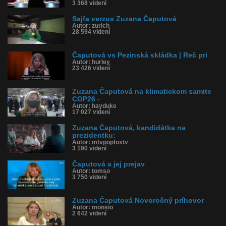
3 368 videní
Sajfa verzus Zuzana Čaputová
Autor: zurich
28 594 videní
Čaputová vs Pezinská skládka | Reč pri
Autor: hurley
23 426 videní
Zuzana Čaputová na klimatickom samite
COP26 -
Autor: hayduke
17 027 videní
Zuzana Čaputová, kandidátka na
prezidentku:
Autor: mtvpopfoxtv
3 190 videní
Čaputová a jej prejav
Autor: tomso
3 750 videní
Zuzana Čaputová Novoročný príhovor
Autor: monsio
2 642 videní