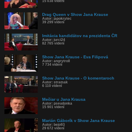
15 038 videní
Drag Queen v Show Jana Krause
Autor: japokrytec
39 299 videní
Imitácia kandidátov na prezidenta ČR
Autor: jurci24
82 765 videní
Show Jana Krause - Eva Filipová
Autor: angrytroll
7 734 videní
Show Jana Krause - O komentaroch
Autor: stramak
6 110 videní
Mečiar u Jana Krausa
Autor: pseudonka
15 901 videní
Marián Gáborík v Show Jana Krause
Autor: bejo93
29 672 videní