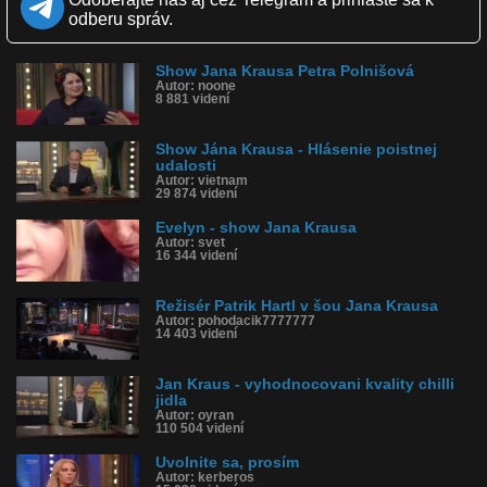
Kvalita:
Full HD
HD
NQ
LQ
odberu správ.
Zverejnené: 6.3.2019 13:00
Páči sa: 39% (178 hlasov)
Obľúbené: 11
Komentárov: 392
Show Jana Krausa Petra Polnišová
Autor: noone
Dľžka: 14:15
8 881 videní
Kategória: film a tv
Tagy: show, jan kraus, zuzana čaputová, prezidentka, kandidátka,
humor, kandidátka čaputová
Show Jána Krausa - Hlásenie poistnej
História sledovanosti videa:
udalosti
Autor: vietnam
29 874 videní
Evelyn - show Jana Krausa
Autor: svet
16 344 videní
Režisér Patrik Hartl v šou Jana Krausa
Autor: pohodacik7777777
14 403 videní
Jan Kraus - vyhodnocovani kvality chilli
jidla
Autor: oyran
110 504 videní
Uvolnite sa, prosím
Autor: kerberos