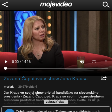
Zuzana Čaputová v show Jana Krausa
moriak
30 979 videní
Jan Kraus vo svojej show privítal kandidátku na slovenského
prezidenta - Zuzanu Čaputovú. Kraus so svojím bezprostredným
humorom predstavil kandidátku trošku v inom svetle. Či už je
zobraziť viac ↓
alebo nie je vašou favoritkou, určite sa zabavíte.
Odoberajte nás aj cez Telegram a prihláste sa k