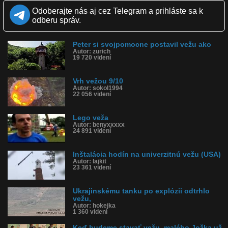
Odoberajte nás aj cez Telegram a prihláste sa k
Kvalita:
HD
NQ
LQ
odberu správ.
Zverejnené: 26.4.2016 12:23
Páči sa: 92% (36 hlasov)
Obľúbené: 5
Komentárov: 44
Peter si svojpomocne postavil vežu ako
Autor: zurich
Dľžka: 3:46
19 720 videní
Kategória: športy
Tagy: skalolezec, skala, veža, trasa, lano, istenie, lezenie
História sledovanosti videa:
Vrh vežou 9/10
Autor: sokol1994
22 056 videní
Lego veža
Autor: benyxxxxx
24 891 videní
Inštalácia hodín na univerzitnú vežu (USA)
Autor: lajkit
23 361 videní
Ukrajinskému tanku po explózii odtrhlo
vežu,
Autor: hokejka
1 360 videní
Keď budeme stavať vežu, malého Jožka už