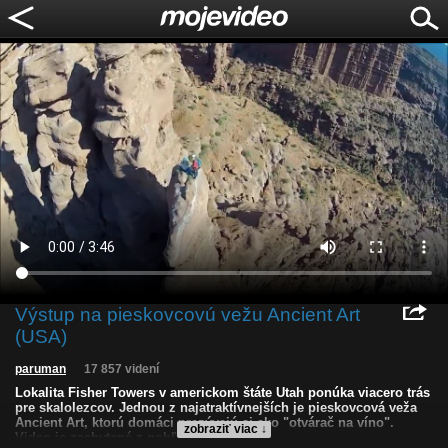
Výstup na pieskovcovú vežu Ancient Art
(USA)
paruman
17 857 videní
Lokalita Fisher Towers v americkom štáte Utah ponúka viacero trás
pre skalolezcov. Jednou z najatraktívnejších je pieskovcová veža
Ancient Art, ktorú domáci prezývajú aj ako "otvárač na víno".
zobraziť viac ↓
Video je zachytené z pohľadu skalolezca.