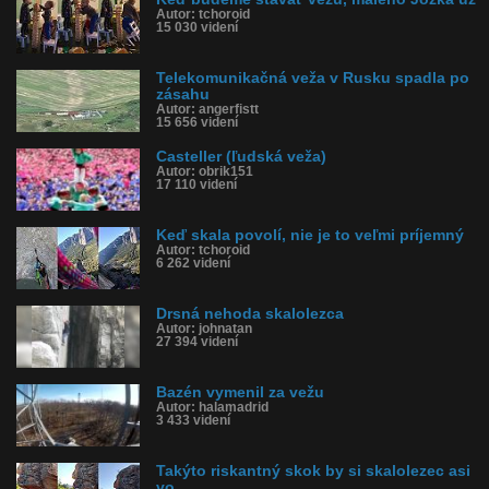
Autor: tchoroid
15 030 videní
Telekomunikačná veža v Rusku spadla po
zásahu
Autor: angerfistt
15 656 videní
Casteller (ľudská veža)
Autor: obrik151
17 110 videní
Keď skala povolí, nie je to veľmi príjemný
Autor: tchoroid
6 262 videní
Drsná nehoda skalolezca
Autor: johnatan
27 394 videní
Bazén vymenil za vežu
Autor: halamadrid
3 433 videní
Takýto riskantný skok by si skalolezec asi
vo