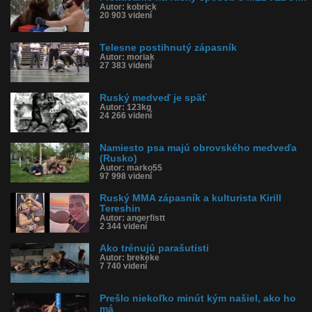
Autor: kobrick
20 903 videní
Telesne postihnutý zápasník
Autor: moriak
27 383 videní
Ruský medveď je späť
Autor: 123kg
24 266 videní
Namiesto psa majú obrovského medveďa
(Rusko)
Autor: marko55
97 998 videní
Ruský MMA zápasník a kulturista Kirill
Tereshin
Autor: angerfistt
2 344 videní
Ako trénujú parašutisti
Autor: brekeke
7 740 videní
Prešlo niekoľko minút kým našiel, ako ho
má