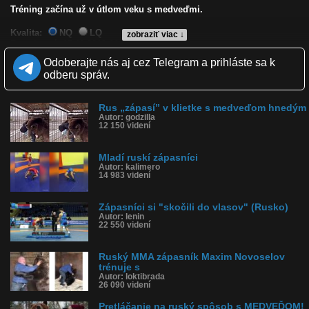
Tréning začína už v útlom veku s medveďmi.
Kvalita:
NQ
LQ
zobraziť viac ↓
Zverejnené: 15.11.2013 16:17
Páči sa: 50% (128 hlasov)
Odoberajte nás aj cez Telegram a prihláste sa k
Obľúbené: 41
odberu správ.
Komentárov: 96
Dľžka: 6:03
Kategória: športy
Rus „zápasí” v klietke s medveďom hnedým
Tagy: zápasníci, zápasí, medveď, rusko, zápasník, s medveďom
Autor: godzilla
História sledovanosti videa:
12 150 videní
Mladí ruskí zápasníci
Autor: kalimero
14 983 videní
Zápasníci si "skočili do vlasov" (Rusko)
Autor: lenin
22 550 videní
Ruský MMA zápasník Maxim Novoselov
trénuje s
Autor: loktibrada
26 090 videní
Pretláčanie na ruský spôsob s MEDVEĎOM!