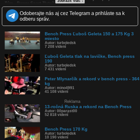
zobraziť viac ↓
Tým - Power Sport Zlatníky
Martin obsadil prvé miesto !
Odoberajte nás aj cez Telegram a prihláste sa k
Kvalita:
odberu správ.
HD
NQ
LQ
Zverejnené: 17.6.2013 15:56
Páči sa: 33% (3 hlasov)
Obľúbené: 0
Bench Press Ľuboš Geleta 150 a 175 Kg 3
Komentárov: 1
miesto
Autor: turboledsk
Dľžka: 0:24
7 208 videní
Kategória: športy
Tagy: bench press, tlak na lavičke
Ľuboš Geleta tlak na lavičke, Bench press
História sledovanosti videa:
190
Autor: turboledsk
7 431 videní
Peter Mlynarčík a rekord v bench press - 364
kg
Autor: mino4991
41 108 videní
Reklama
13-ročná Ruska a rekord na Bench Press
Autor: 00parast00
52 818 videní
Bench Press 170 Kg
Autor: turboledsk
10 190 videní