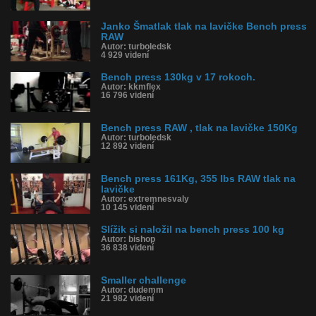
Janko Šmatlak tlak na lavičke Bench press
RAW
Autor: turboledsk
4 929 videní
Bench press 130kg v 17 rokoch.
Autor: kkmflex
16 796 videní
Bench press RAW , tlak na lavičke 150Kg
Autor: turboledsk
12 892 videní
Bench press 161Kg, 355 lbs RAW tlak na
lavičke
Autor: extremnesvaly
10 145 videní
Slížik si naložil na bench press 100 kg
Autor: bishop
36 838 videní
Smaller challenge
Autor: dudemm
21 982 videní