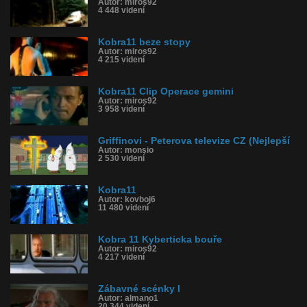
Autor: miros92
4 448 videní
Kobra11 beze stopy
Autor: miros92
4 215 videní
Kobra11 Clip Operace gemini
Autor: miros92
3 958 videní
Griffinovi - Peterova televize CZ (Nejlepší
Autor: monsio
2 530 videní
Kobra11
Autor: kovboj6
11 480 videní
Kobra 11 Kyberticka bouře
Autor: miros92
4 217 videní
Zábavné scénky I
Autor: almano1
20 344 videní