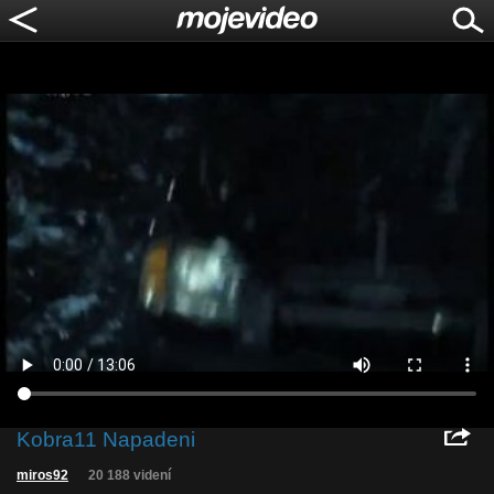
Kobra11 Napadeni
miros92
20 188 videní