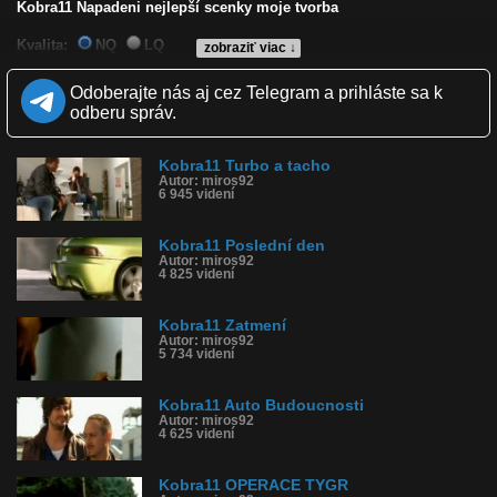
Kobra11 Napadeni nejlepší scenky moje tvorba
Kvalita:
NQ
LQ
zobraziť viac ↓
Zverejnené: 4.8.2012 18:50
Páči sa: 100% (1 hlasov)
Odoberajte nás aj cez Telegram a prihláste sa k
Obľúbené: 1
odberu správ.
Komentárov: 0
Dľžka: 13:06
Kategória: film a tv
Kobra11 Turbo a tacho
Tagy: kobra11, napadeni, nejlepší, scenky
Autor: miros92
História sledovanosti videa:
6 945 videní
Kobra11 Poslední den
Autor: miros92
4 825 videní
Kobra11 Zatmení
Autor: miros92
5 734 videní
Kobra11 Auto Budoucnosti
Autor: miros92
4 625 videní
Kobra11 OPERACE TYGR