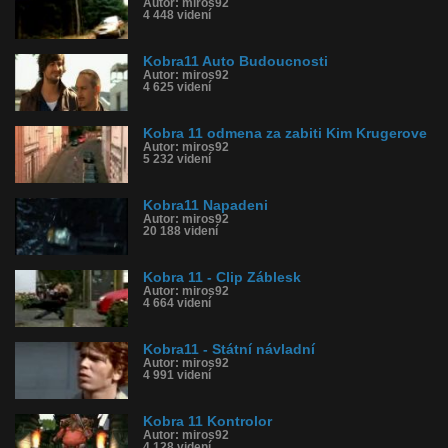
Autor: miros92
4 448 videní
Kobra11 Auto Budoucnosti
Autor: miros92
4 625 videní
Kobra 11 odmena za zabiti Kim Krugerove
Autor: miros92
5 232 videní
Kobra11 Napadeni
Autor: miros92
20 188 videní
Kobra 11 - Clip Záblesk
Autor: miros92
4 664 videní
Kobra11 - Státní návladní
Autor: miros92
4 991 videní
Kobra 11 Kontrolor
Autor: miros92
4 128 videní