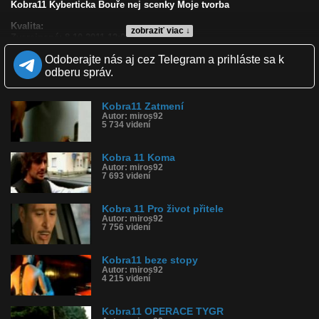
Kobra11 Kyberticka Bouře nej scenky Moje tvorba
Kvalita:
zobraziť viac ↓
Zverejnené: 8.10.2011 12:09
Páči sa: 100% (1 hlasov)
Odoberajte nás aj cez Telegram a prihláste sa k
Obľúbené: 1
Komentárov: 0
odberu správ.
Dľžka: 7:53
Kategória: film a tv
Tagy: kobra11, kyberticka bouře, nej scenky, moje tvorba
Kobra11 Zatmení
Autor: miros92
História sledovanosti videa:
5 734 videní
Kobra 11 Koma
Autor: miros92
7 693 videní
Kobra 11 Pro život přitele
Autor: miros92
7 756 videní
Kobra11 beze stopy
Autor: miros92
4 215 videní
Kobra11 OPERACE TYGR