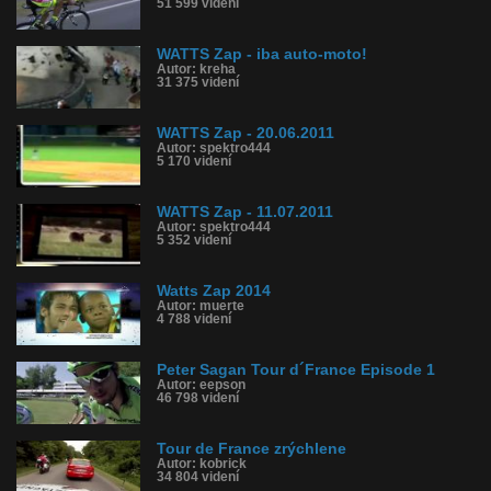
51 599 videní
WATTS Zap - iba auto-moto!
Autor: kreha
31 375 videní
WATTS Zap - 20.06.2011
Autor: spektro444
5 170 videní
WATTS Zap - 11.07.2011
Autor: spektro444
5 352 videní
Watts Zap 2014
Autor: muerte
4 788 videní
Peter Sagan Tour d´France Episode 1
Autor: eepson
46 798 videní
Tour de France zrýchlene
Autor: kobrick
34 804 videní