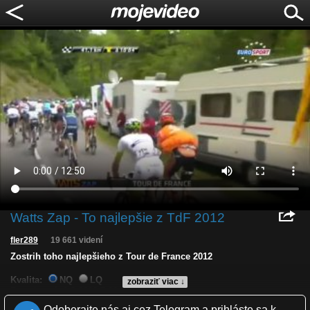
Watts Zap - To najlepšie z TdF 2012
fler289
19 661 videní
Zostrih toho najlepšieho z Tour de France 2012
Kvalita:
NQ
LQ
zobraziť viac ↓
Zverejnené: 1.8.2012 7:16
Páči sa: 95% (60 hlasov)
Odoberajte nás aj cez Telegram a prihláste sa k