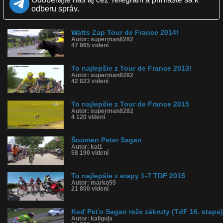
Obľúbené: 57
odberu správ.
Komentárov: 77
Dľžka: 12:50
Kategória: zábavné
Watts Zap Tour de France 2014!
Tagy: watts, eurosport, tour de france, peter sagan
Autor: superman8282
História sledovanosti videa:
47 965 videní
To najlepšie z Tour de France 2013!
Autor: superman8282
42 823 videní
To najlepšie z Tour de France 2015
Autor: superman8282
4 120 videní
Šoumen Peter Sagan
Autor: kal1
58 190 videní
To najlepšie z etapy 1-7 TDF 2015
Autor: marko55
21 800 videní
Keď Peťo Sagan reže zákruty (TdF 16. etapa)
Autor: kaligula