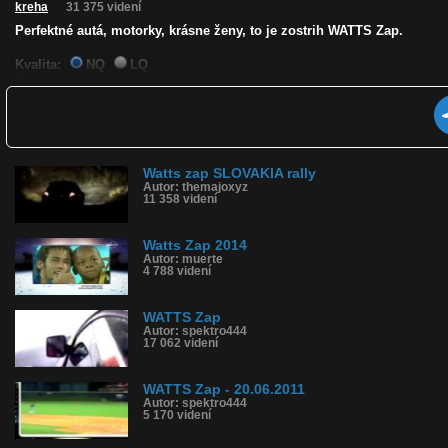
kreha
31 375 videní
Perfektné autá, motorky, krásne ženy, to je zostrih WATTS Zap.
Kvalita:
NQ
LQ
Zverejnené: 31.3.2012 13:02
Páči sa: 98% (92 hlasov)
Obľúbené: 88
Komentárov: 86
Dľžka: 12:47
Kategória: športy
Watts zap SLOVAKIA rally
Tagy: watts zap, eurosport, dakar, le mans
Autor: themajoxyz
História sledovanosti videa:
11 358 videní
Watts Zap 2014
Autor: muerte
4 788 videní
WATTS Zap
Autor: spektro444
17 062 videní
WATTS Zap - 20.06.2011
Autor: spektro444
5 170 videní