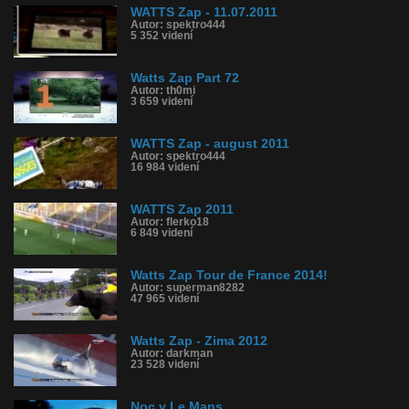
WATTS Zap - 11.07.2011
Autor: spektro444
5 352 videní
Watts Zap Part 72
Autor: th0mi
3 659 videní
WATTS Zap - august 2011
Autor: spektro444
16 984 videní
WATTS Zap 2011
Autor: flerko18
6 849 videní
Watts Zap Tour de France 2014!
Autor: superman8282
47 965 videní
Watts Zap - Zima 2012
Autor: darkman
23 528 videní
Noc v Le Mans