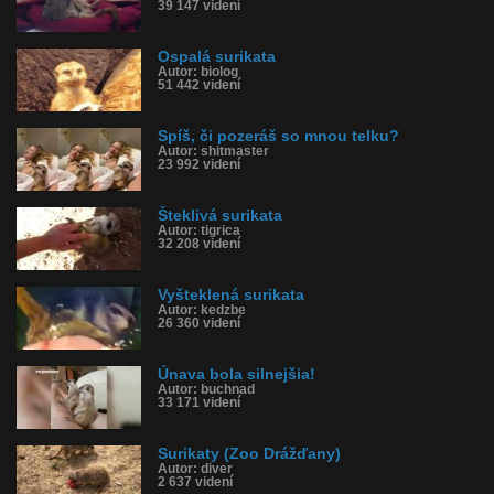
39 147 videní
Ospalá surikata
Autor: biolog
51 442 videní
Spíš, či pozeráš so mnou telku?
Autor: shitmaster
23 992 videní
Šteklivá surikata
Autor: tigrica
32 208 videní
Vyšteklená surikata
Autor: kedzbe
26 360 videní
Únava bola silnejšia!
Autor: buchnad
33 171 videní
Surikaty (Zoo Drážďany)
Autor: diver
2 637 videní