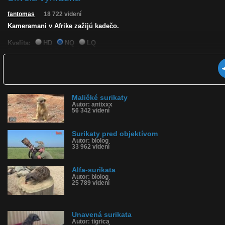
fantomas
18 722 videní
Kameramani v Afrike zažijú kadečo.
Kvalita:
HD
NQ
LQ
Zverejnené: 29.5.2012 11:32
Páči sa: 100% (88 hlasov)
Obľúbené: 75
Komentárov: 79
Dľžka: 1:42
Kategória: zvieratká
Maličké surikaty
Tagy: surikata, surikaty, afrika, na hlave
Autor: antixxx
História sledovanosti videa:
56 342 videní
Surikaty pred objektívom
Autor: biolog
33 962 videní
Alfa-surikata
Autor: biolog
25 789 videní
Unavená surikata
Autor: tigrica