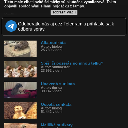
Tieto malé cibetkovité šelmičky sú skutočne vynaliezavé. Takto
objavili spoločnými silami hojdačku z lampy.
zobraziť viac ↓
Kvalita:
Zverejnené: 31.1.2009 11:56
Odoberajte nás aj cez Telegram a prihláste sa k
Páči sa: 86% (7 hlasov)
Obľúbené: 6
odberu správ.
Komentárov: 9
Dľžka: 5:09
Kategória: zvieratká
Alfa-surikata
Tagy: surikata, šelma, hojdačka, lampa
Autor: biolog
25 789 videní
História sledovanosti videa:
Spíš, či pozeráš so mnou telku?
Autor: shitmaster
23 992 videní
Unavená surikata
Autor: tigrica
39 147 videní
Ospalá surikata
Autor: biolog
51 442 videní
Maličké surikaty