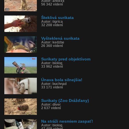
Autor: antixxx
56 342 videní
Šteklivá surikata
Autor: tigrica
32 208 videní
Vyšteklená surikata
Autor: kedzbe
26 360 videní
Surikaty pred objektívom
Autor: biolog
33 962 videní
Únava bola silnejšia!
Autor: buchnad
33 171 videní
Surikaty (Zoo Drážďany)
Autor: diver
2 637 videní
Na stráži nesmiem zaspať!
Autor: biolog
47 409 videní