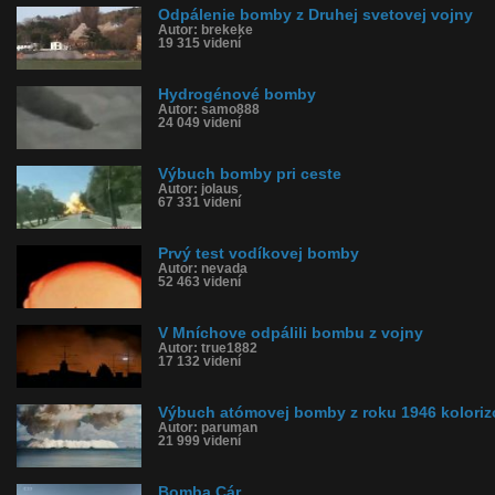
Odpálenie bomby z Druhej svetovej vojny
Autor: brekeke
19 315 videní
Hydrogénové bomby
Autor: samo888
24 049 videní
Výbuch bomby pri ceste
Autor: jolaus
67 331 videní
Prvý test vodíkovej bomby
Autor: nevada
52 463 videní
V Mníchove odpálili bombu z vojny
Autor: true1882
17 132 videní
Výbuch atómovej bomby z roku 1946 kolori
Autor: paruman
21 999 videní
Bomba Cár