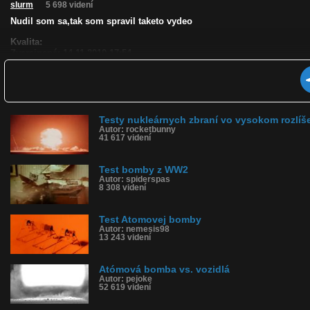
slurm
5 698 videní
Nudil som sa,tak som spravil taketo vydeo
Kvalita:
Zverejnené: 14.11.2010 17:54
Páči sa: 60% (10 hlasov)
Obľúbené: 1
Komentárov: 17
Dľžka: 2:09
Kategória: veda a technika
Tagy: bomba, vybuch, bomby, bombi, raketa
Testy nukleárnych zbraní vo vysokom rozlíš
Autor: rocketbunny
História sledovanosti videa:
41 617 videní
Test bomby z WW2
Autor: spiderspas
8 308 videní
Test Atomovej bomby
Autor: nemesis98
13 243 videní
Atómová bomba vs. vozidlá
Autor: pejoke
52 619 videní