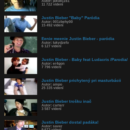
Autor: jakub1161
11 722 videní
Justin Bieber "Baby" Paródia
Autor: 001zbehy00
15 492 videní
Eenie meenie Justin Bieber - paródia
Autor: lukydzefo
6 127 videní
Justin Bieber - Baby feat Ludacris /Parodia/
Autor: er4gon
7 796 videní
Justin Bieber prichytený pri masturbácii
Autor: ampo
25 335 videní
Justin Bieber trošku inač
Autor: carterr
3 587 videní
Justin Bieber dostal padáka!
Autor: saver
9 673 videní