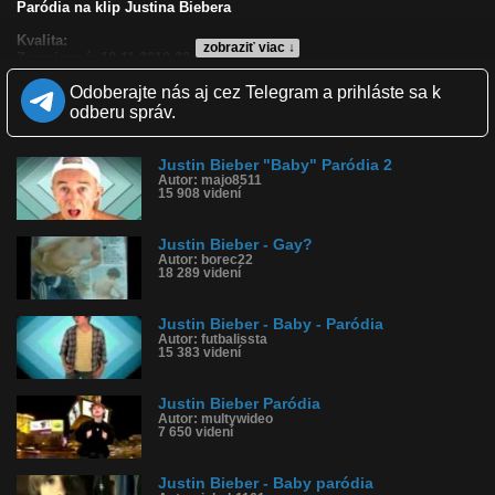
Paródia na klip Justina Biebera
Kvalita:
zobraziť viac ↓
Zverejnené: 10.11.2010 20:47
Páči sa: 50% (4 hlasov)
Odoberajte nás aj cez Telegram a prihláste sa k
Obľúbené: 0
Komentárov: 2
odberu správ.
Dľžka: 4:22
Kategória: deti
Tagy: justin bieber, klip, paródia, deti
Justin Bieber "Baby" Paródia 2
Autor: majo8511
História sledovanosti videa:
15 908 videní
Justin Bieber - Gay?
Autor: borec22
18 289 videní
Justin Bieber - Baby - Paródia
Autor: futbalissta
15 383 videní
Justin Bieber Paródia
Autor: multywideo
7 650 videní
Justin Bieber - Baby paródia