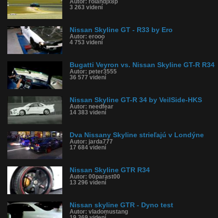
Autor: rolandjx8p
3 263 videní
Nissan Skyline GT - R33 by Ero
Autor: erooo
4 753 videní
Bugatti Veyron vs. Nissan Skyline GT-R R34
Autor: peter3555
36 577 videní
Nissan Skyline GT-R 34 by VeilSide-HKS
Autor: needfear
14 383 videní
Dva Nissany Skyline strieľajú v Londýne
Autor: jarda777
17 684 videní
Nissan Skyline GTR R34
Autor: 00parast00
13 296 videní
Nissan skyline GTR - Dyno test
Autor: vladomustang
19 369 videní