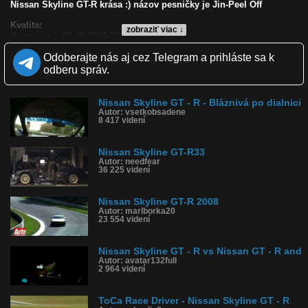
Nissan Skyline GT-R krása :) názov pesničky je Jin-Peel Off
Kvalita:
zobraziť viac ↓
Zverejnené: 22.10.2010 20:57
Páči sa: 91% (22 hlasov)
Odoberajte nás aj cez Telegram a prihláste sa k
Obľúbené: 15
Komentárov: 38
odberu správ.
Dľžka: 4:16
Kategória: auto-moto
Tagy: nissan skyline, musicvideo, tuning
Nissan Skyline GT - R - Bláznivá po dialnici
Autor: vsetkobsadene
História sledovanosti videa:
8 417 videní
Nissan Skyline GT-R33
Autor: needfear
36 225 videní
Nissan Skyline GT-R 2008
Autor: marlborka20
23 554 videní
Nissan Skyline GT - R vs Nissan GT - R and
Autor: avatar132full
2 964 videní
ToCa Race Driver - Nissan Skyline GT - R