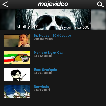
shelby147
132 videí · január 2009
Dr. House - 10 dôvodov
260 368 videní
Mexická Nyan Cat
13 652 videní
Emo Symfónia
13 001 videní
Narwhals
3 596 videní