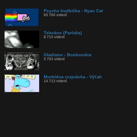
Psycho hudbička - Nyan Cat
65 760 videní
Teleráno (Paródia)
8 715 videní
Gladiator - Bonboniéra
5 703 videní
Morbídna rozprávka - Výťah
14 713 videní