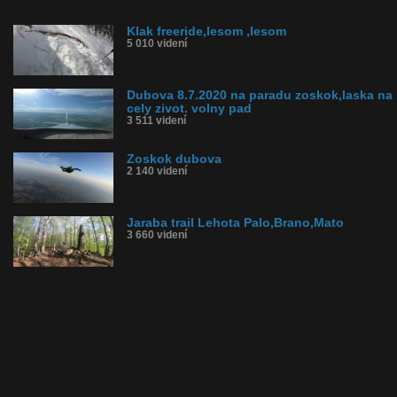
Klak freeride,lesom ,lesom
5 010 videní
Dubova 8.7.2020 na paradu zoskok,laska na
cely zivot. volny pad
3 511 videní
Zoskok dubova
2 140 videní
Jaraba trail Lehota Palo,Brano,Mato
3 660 videní