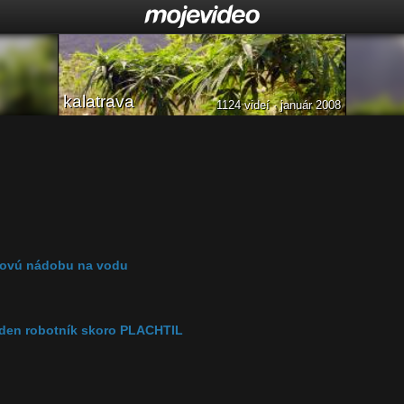
kalatrava
1124 videí · január 2008
akovú nádobu na vodu
eden robotník skoro PLACHTIL