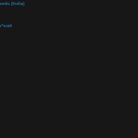
sedu (India)
*srali