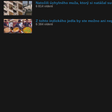
Natočili úchylného muža, ktorý si natáčal su
6 814 videní
Z tohto indického jedla by ste možno ani nep
6 384 videní