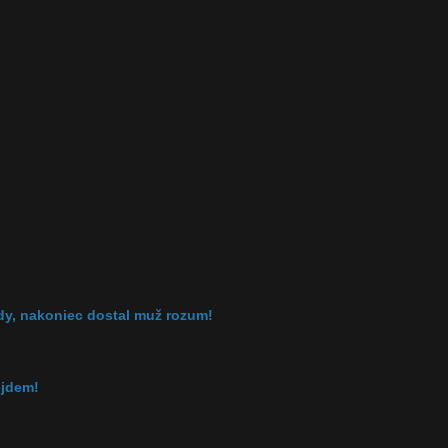
zdy, nakoniec dostal muž rozum!
ejdem!