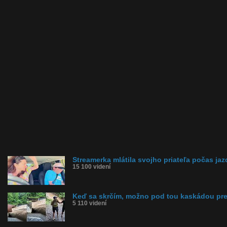
Streamerka mlátila svojho priateľa počas ja
15 100 videní
Keď sa skrčím, možno pod tou kaskádou pr
5 110 videní