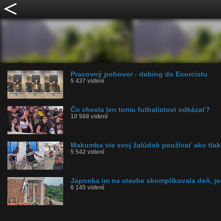
Pracovný pohovor - dabing do Exorcistu
5 437 videní
Čo chcela len tomu futbalistovi odkázať?
10 568 videní
Makumba vie svoj žalúdok používať ako tl
5 542 videní
Japonka im na stavbe skomplikovala deň, j
6 145 videní