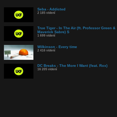
Seba - Addicted
2 185 videní
True Tiger - In The Air (ft. Professor Green &
Maverick Sabre) S
1 699 videní
Wilkinson - Every time
2 416 videní
DC Breaks - The More I Want (feat. Rox)
16 205 videní