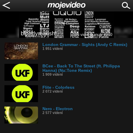
bloodymarish
106 videí · január 2010
London Grammar - Sights (Andy C Remix)
1 951 videní
BCee - Back To The Street (ft. Philippa
Hanna) (Nu:Tone Remix)
1 909 videní
Flite - Colorless
2 072 videní
Nero - Electron
2 577 videní