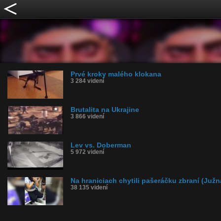
Prvé kroky malého klokana
3 284 videní
Brutalita na Ukrajine
3 866 videní
Lev vs. Doberman
5 972 videní
Na hraniciach chytili pašeráčku zbraní (Južn
38 135 videní