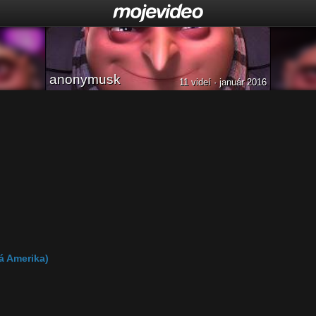
anonymusk
11 videí · január 2016
á Amerika)