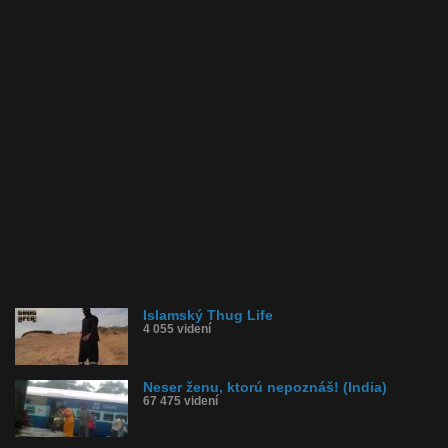
Islamský Thug Life
4 055 videní
Neser ženu, ktorú nepoznáš! (India)
67 475 videní