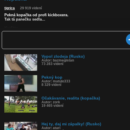
tigrica
29 919 videní
Pekná kopačka od profi kickboxera.
Tak tá panečku sedla...
Kvalita:
Zverejnené: 5.2.2010 19:57
Páči sa: 77% (13 hlasov)
Obľúbené: 8
Komentárov: 6
Dľžka: 1:06
Kategória: ľudia
Vypol zlodeja (Rusko)
Tagy: kop, kickboxer
Autor: bazmegistan
73 283 videní
História sledovanosti videa:
Pekný kop
Autor: matulo333
8 329 videní
Očakávanie, realita (kopačka)
Autor: zork
19 465 videní
Hej ty, daj mi zápalky! (Rusko)
Autor: atari