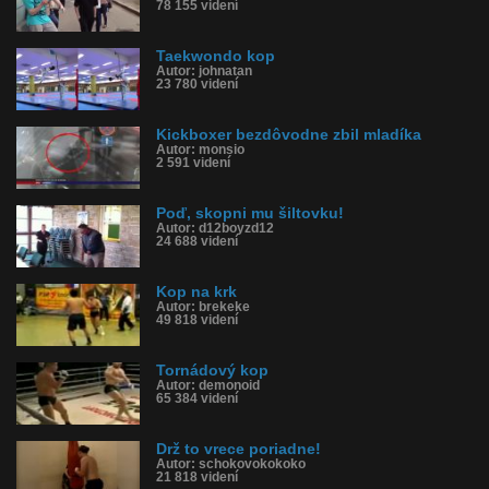
78 155 videní
Taekwondo kop
Autor: johnatan
23 780 videní
Kickboxer bezdôvodne zbil mladíka
Autor: monsio
2 591 videní
Poď, skopni mu šiltovku!
Autor: d12boyzd12
24 688 videní
Kop na krk
Autor: brekeke
49 818 videní
Tornádový kop
Autor: demonoid
65 384 videní
Drž to vrece poriadne!
Autor: schokovokokoko
21 818 videní