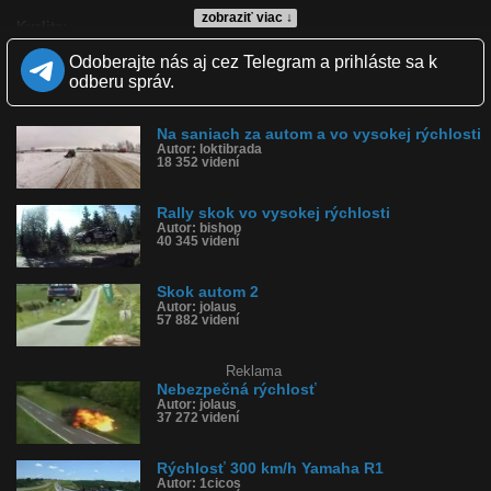
zobraziť viac ↓
Kvalita:
Zverejnené: 26.10.2009 12:55
Odoberajte nás aj cez Telegram a prihláste sa k
Páči sa: 87% (31 hlasov)
Obľúbené: 23
odberu správ.
Komentárov: 31
Dľžka: 0:22
Kategória: auto-moto
Na saniach za autom a vo vysokej rýchlosti
Tagy: skok, rýchlosť, kopec, oldsmobile
Autor: loktibrada
18 352 videní
História sledovanosti videa:
Rally skok vo vysokej rýchlosti
Autor: bishop
40 345 videní
Skok autom 2
Autor: jolaus
57 882 videní
Reklama
Nebezpečná rýchlosť
Autor: jolaus
37 272 videní
Rýchlosť 300 km/h Yamaha R1
Autor: 1cicos