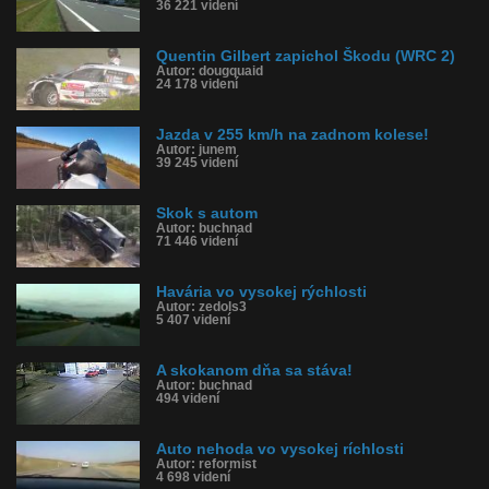
36 221 videní
Quentin Gilbert zapichol Škodu (WRC 2)
Autor: dougquaid
24 178 videní
Jazda v 255 km/h na zadnom kolese!
Autor: junem
39 245 videní
Skok s autom
Autor: buchnad
71 446 videní
Havária vo vysokej rýchlosti
Autor: zedols3
5 407 videní
A skokanom dňa sa stáva!
Autor: buchnad
494 videní
Auto nehoda vo vysokej ríchlosti
Autor: reformist
4 698 videní