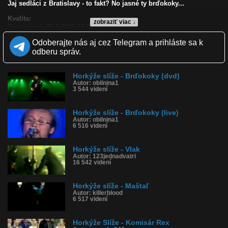
Jaj sedláci z Bratislavy - to fakt? No jasné ty brďokoky...
Kvalita:
zobraziť viac ↓
Zverejnené: 20.9.2009 17:38
Krajina: Slovensko 🇸🇰
Odoberajte nás aj cez Telegram a prihláste sa k
Páči sa: 93% (44 hlasov)
Obľúbené: 24
odberu správ.
Komentárov: 25
Dľžka: 3:29
Kategória: hudba
Horkýže slíže - Brďokoky (dvd)
Tagy: horkýže slíže, brďokoky, punk, rock, kapela, nitra, slovensko,
Autor: obilnina1
3 544 videní
slovenský, slovenská, slovenské
História sledovanosti videa:
Horkýže slíže - Brďokoky (live)
Autor: obilnina1
6 516 videní
Horkýže slíže - Vlak
Autor: 123jednadvatri
16 542 videní
Horkýže slíže - Maštaľ
Autor: killerblood
6 517 videní
Horkýže Slíže - Komisár Rex