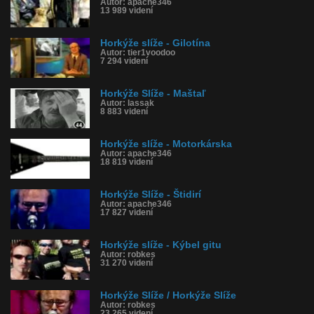
Autor: apache346
13 989 videní
Horkýže slíže - Gilotína
Autor: tier1voodoo
7 294 videní
Horkýže Slíže - Maštaľ
Autor: lassak
8 883 videní
Horkýže slíže - Motorkárska
Autor: apache346
18 819 videní
Horkýže Slíže - Štidirí
Autor: apache346
17 827 videní
Horkýže slíže - Kýbel gitu
Autor: robkes
31 270 videní
Horkýže Slíže / Horkýže Slíže
Autor: robkes
23 265 videní