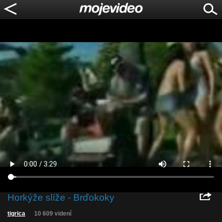
Horkýže slíže - Brďokoky
tigrica
10 609 videní